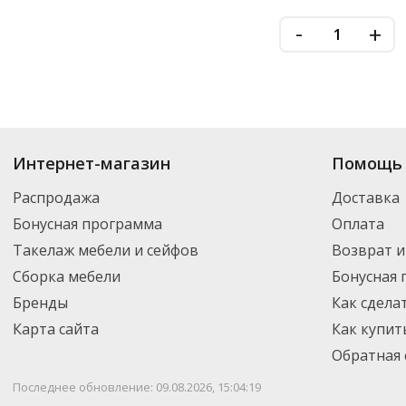
-
+
Купить
Картотеки для подвесных папок
по цене от 80
₽
до 124 080
₽
. В 
Интернет-магазин
Помощь 
включая новинки. Вы можете выбрать нужный товар и добавить его в ко
регионы России – партнерской транспортной компанией DPD. Для пост
Распродажа
Доставка
Бонусная программа
Оплата
Такелаж мебели и сейфов
Возврат и
Сборка мебели
Бонусная
Бренды
Как сдела
Карта сайта
Как купит
Обратная 
Последнее обновление: 09.08.2026, 15:04:19