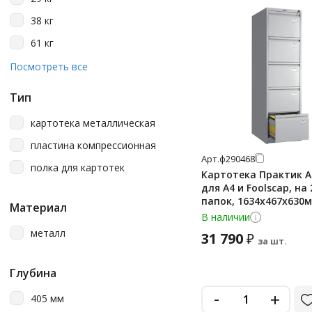
38 кг
61 кг
65 кг
Посмотреть все
Тип
картотека металлическая
пластина компрессионная
Арт.
ф290468
полка для картотек
Картотека Практик A
для А4 и Foolscap, на 
папок, 1634х467х630
Материал
В наличии
металл
31 790
₽
за шт.
Глубина
-
+
405 мм