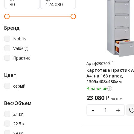
Бренд
Nobilis
Valberg
Практик
Арт.
ф290700
Картотека Практик А
Цвет
А4, на 168 папок,
1305х408х480мм
серый
В наличии
23 080
₽
за шт.
Вес/Объем
-
+
21 кг
22.5 кг
29 кг