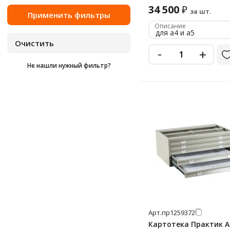
6
34 500
₽
за шт.
7
Описание
для а4 и а5
9
-
+
Не нашли нужный фильтр?
Арт.
пр1259372
Картотека Практик A