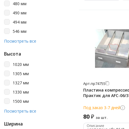
480 мм
490 мм
494 мм
546 мм
630 мм
Посмотреть все
631 мм
Высота
653 мм
1020 мм
670 мм
1305 мм
675 мм
1327 мм
Арт.
пр74755
920 мм
Пластина компресси
1330 мм
Практик для AFC-06/3
1500 мм
Под заказ 3-7 дней
1634 мм
Посмотреть все
80
₽
за шт.
314 мм
Ширина
Описание
389 мм