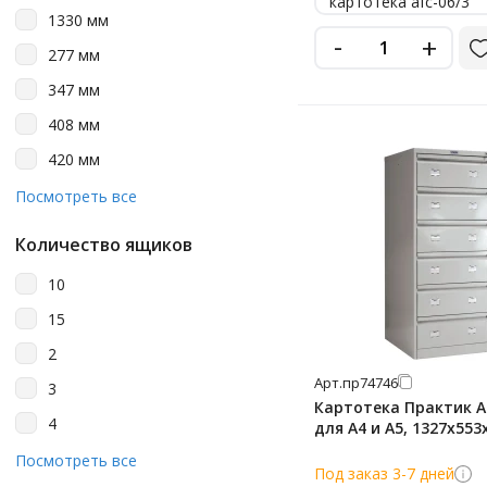
картотека afc-06/3
1330 мм
415 мм
-
+
277 мм
465 мм
347 мм
490 мм
408 мм
650 мм
420 мм
655 мм
467 мм
Посмотреть все
660 мм
470 мм
685 мм
Количество ящиков
480 мм
700 мм
10
510 мм
705 мм
15
515 мм
713 мм
2
545 мм
910 мм
Арт.
пр74746
3
553 мм
Картотека Практик A
995 мм
4
для А4 и А5, 1327х55
995 мм
5
Посмотреть все
Под заказ 3-7 дней