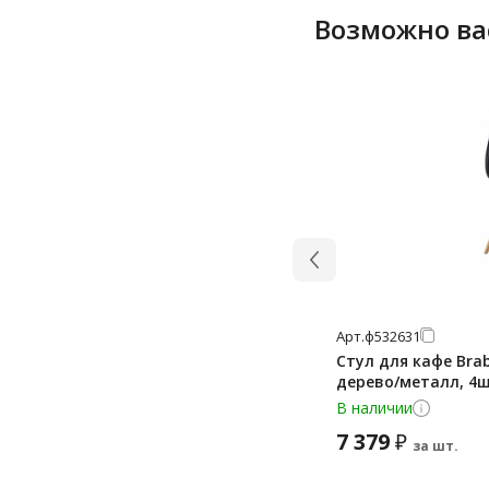
Возможно ва
Арт.
ф532631
Стул для кафе Bra
дерево/металл, 4
В наличии
7 379
₽
за шт.