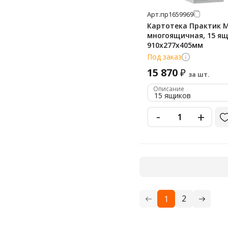
Арт.
пр1659969
Картотека Практик 
многоящичная, 15 ящ
910x277x405мм
Под заказ
15 870
₽
за шт.
Описание
15 ящиков
-
+
2
1