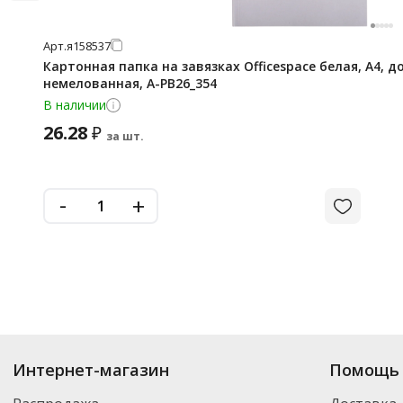
Арт.
я158537
Картонная папка на завязках Officespace белая, А4, до
немелованная, A-PB26_354
В наличии
26.28
₽
за шт.
-
+
Интернет-магазин
Помощь 