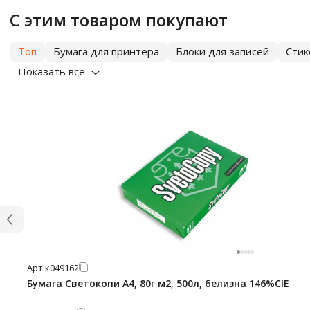
С этим товаром покупают
Топ
Бумага для принтера
Блоки для записей
Сти
Показать все
Арт.
к049162
Бумага Светокопи А4, 80г м2, 500л, белизна 146%CIE