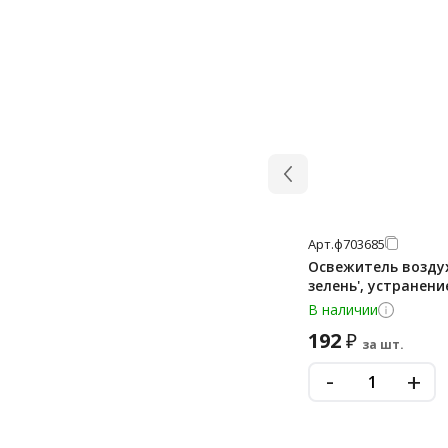
Арт.
ф703685
Освежитель воздух
зелень', устранен
В наличии
192
₽
за шт.
-
+