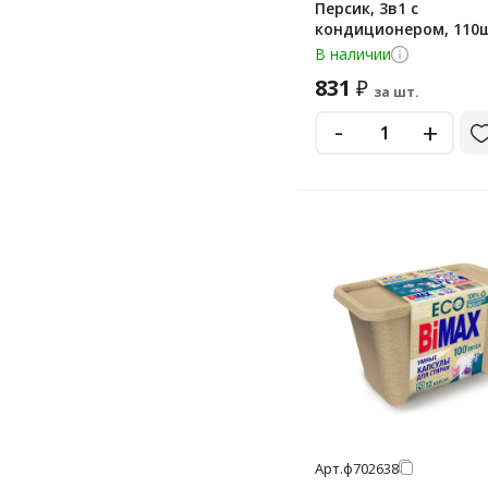
Персик, 3в1 с
кондиционером, 110
В наличии
831
₽
за шт.
-
+
Арт.
ф702638