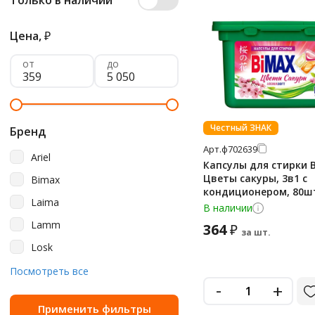
Только в наличии
Цена,
₽
от
до
Честный ЗНАК
Бренд
Арт.
ф702639
Ariel
Капсулы для стирки 
Цветы сакуры, 3в1 с
Bimax
кондиционером, 80ш
Laima
В наличии
Lamm
364
₽
за шт.
Losk
Perklin
Посмотреть все
-
+
Persil
Synergetic