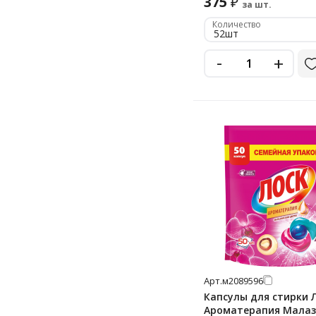
375
₽
за шт.
Количество
52шт
-
+
Арт.
м2089596
Капсулы для стирки 
Ароматерапия Малаз