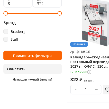
Бренд
Brauberg
Staff
Новинка
Арт.
ф118503
Календарь-ежедневн
настольный перекид
2027 г., 'ОФИС', 320 л.
офсет, 2 краски, BRA
В наличии
118503
322
₽
Не нашли нужный фильтр?
за шт.
-
+