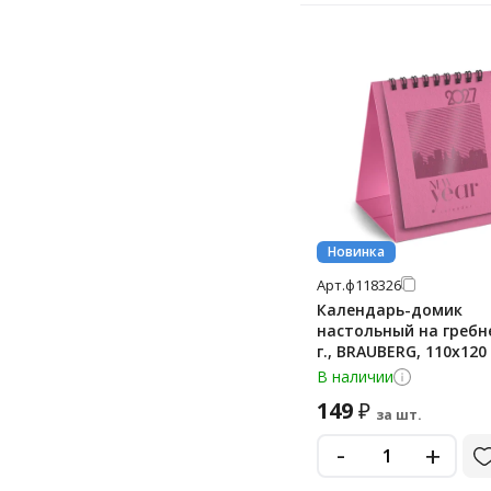
Новинка
Арт.
ф118326
Календарь-домик
настольный на гребне
г., BRAUBERG, 110х120
РОЗОВЫЙ, 118326
В наличии
149
₽
за шт.
-
+