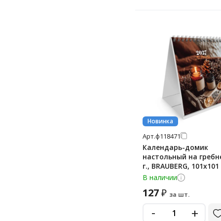
Новинка
Арт.
ф118471
Календарь-домик
настольный на гребне
г., BRAUBERG, 101х101
'Спокойствие', 118471
В наличии
127
₽
за шт.
-
+