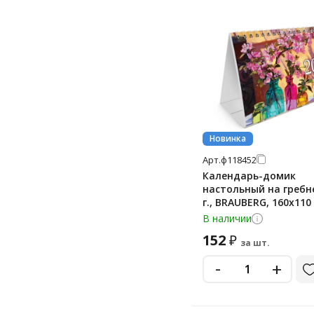
Новинка
Арт.
ф118452
Календарь-домик
настольный на гребне
г., BRAUBERG, 160х110
листов, 'Живопись', 1
В наличии
152
₽
за шт.
-
+