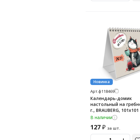
Новинка
Арт.
ф118469
Календарь-домик
настольный на гребне
г., BRAUBERG, 101х101
'Котик', 118469
В наличии
127
₽
за шт.
-
+