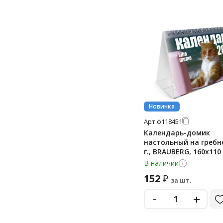
Новинка
Арт.
ф118451
Календарь-домик
настольный на гребне
г., BRAUBERG, 160х110
листов, 'Vibe meme', 
В наличии
152
₽
за шт.
-
+