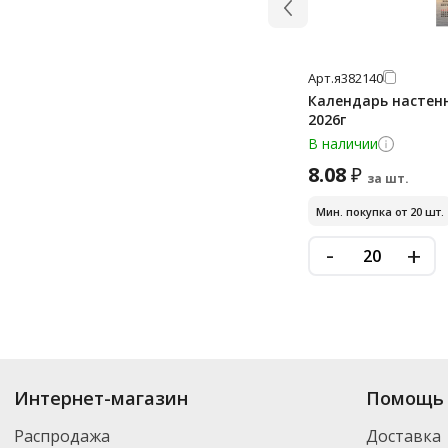
Арт.
я382140
Календарь настенн
2026г
В наличии
8.08
₽
за шт.
Мин. покупка от 20 шт.
-
+
Купить
Календари 2027
по цене от 8.40
₽
до 322
₽
. В ассортименте инт
Интернет-магазин
Помощь 
можете выбрать нужный товар и добавить его в корзину для дальнейшег
партнерской транспортной компанией DPD. Для постоянных клиентов -
Распродажа
Доставка