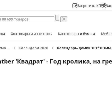
Запросить КП
Зак
вка
Хозтовары
и инвентарь
Канцтовары
и бумага
Мебе
ия 2026
Календари 2026
Календарь-домик 101*101мм, 
er 'Квадрат' - Год кролика, на гре