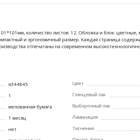
1*101мм, количество листов: 12. Обложка и блок: цветные, 
омпактный и эргономичный размер. Каждая страница содерж
роизводства отпечатаны на современном высокотехнологично
Цвет
я344845
Глянцевый лак
1
Выборочный лак
мелованная бумага
Ламинация
1 месяц
Тиснение
нет
Печать блока