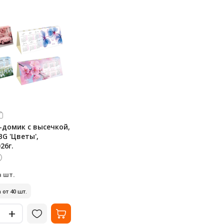
-домик с высечкой,
BG 'Цветы',
26г.
а шт.
 от 40 шт.
+