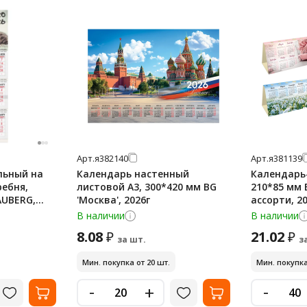
Арт.
я382140
Арт.
я381139
льный на
Календарь настенный
Календарь
гребня,
листовой А3, 300*420 мм BG
210*85 мм 
AUBERG,
'Москва', 2026г
ассорти, 20
6770
В наличии
В наличии
8.08
21.02
₽
₽
за шт.
з
Мин. покупка от 20 шт.
Мин. покупка
-
-
+