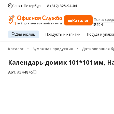
Санкт-Петербург
8 (812) 325-94-04
Каталог
{{tab}}
Для юрлиц
Продукты
и напитки
Посуда
и упако
Каталог
Бумажная продукция
Датированная бумажная продукц
Календарь-домик 101*101мм, Hatb
Арт.
я344845