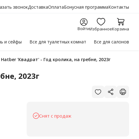
азать звонок
Доставка
Оплата
Бонусная программа
Контакты
Войти
Избранное
Корзина
ль
и сейфы
Все для
туалетных комнат
Все для
салонов
Hatber 'Квадрат' - Год кролика, на гребне, 2023г
бне, 2023г
Снят с продаж