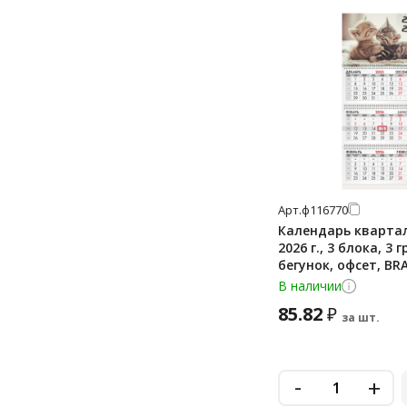
Арт.
ф116770
Календарь кварта
2026 г., 3 блока, 3 
бегунок, офсет, BR
'Милые котята', 11
В наличии
85.82
₽
за шт.
-
+