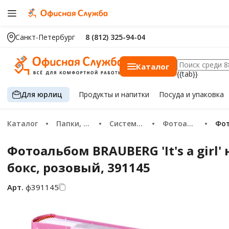
Санкт-Петербург
8 (812) 325-94-04
Каталог
{{tab}}
Для юрлиц
Продукты
и напитки
Посуда
и упаковка
Каталог
Папки, файлы, архивация
Системы архивации
Фотоальбомы и фотокниги
Ф
Фотоальбом BRAUBERG 'It's a girl
бокс, розовый, 391145
Арт.
ф391145