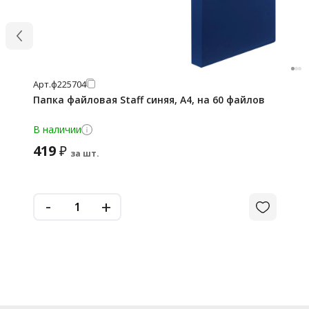
Арт.
ф225704
Папка файловая Staff синяя, А4, на 60 файлов
В наличии
419
₽
за шт.
-
+