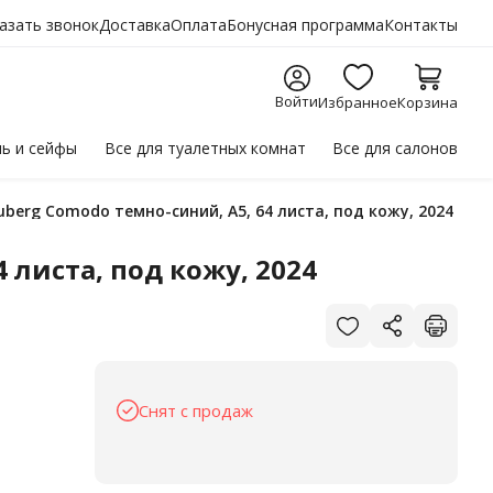
азать звонок
Доставка
Оплата
Бонусная программа
Контакты
Войти
Избранное
Корзина
ль
и сейфы
Все для
туалетных комнат
Все для
салонов
berg Comodo темно-синий, А5, 64 листа, под кожу, 2024
листа, под кожу, 2024
Снят с продаж