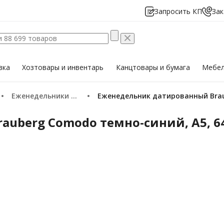
Запросить КП
Зак
вка
Хозтовары
и инвентарь
Канцтовары
и бумага
Мебе
Еженедельники 2026
Еженедельник датированный Brau
uberg Comodo темно-синий, А5, 64 