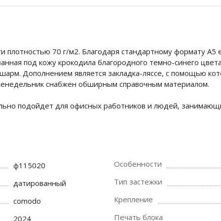
и плотностью 70 г/м2. Благодаря стандартному формату А5 е
анная под кожу крокодила благородного темно-синего цвета
 шарм. Дополнением является закладка-ляссе, с помощью к
женедельник снабжен обширным справочным материалом.
ьно подойдет для офисных работников и людей, занимающи
Особенности
ф115020
Тип застежки
датированный
Крепление
comodo
Печать блока
2024