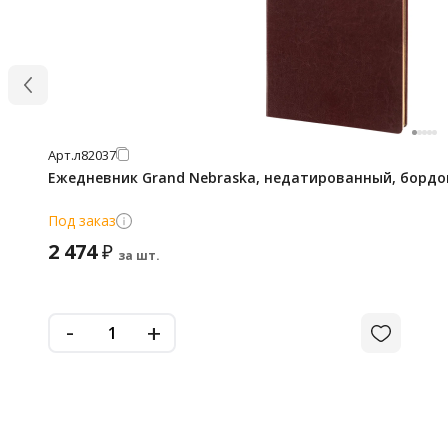
Арт.
л82037
Ежедневник Grand Nebraska, недатированный, борд
Под заказ
2 474
₽
за шт.
-
+