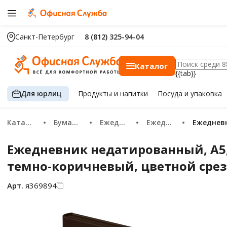
Санкт-Петербург
8 (812) 325-94-04
Каталог
{{tab}}
Для юрлиц
Продукты
и напитки
Посуда
и упаковка
Каталог
Бумажная продукция
Ежедневники и планинги
Ежедневники
Ежеднев
Ежедневник недатированный, А5, 1
темно-коричневый, цветной срез
Арт.
я369894