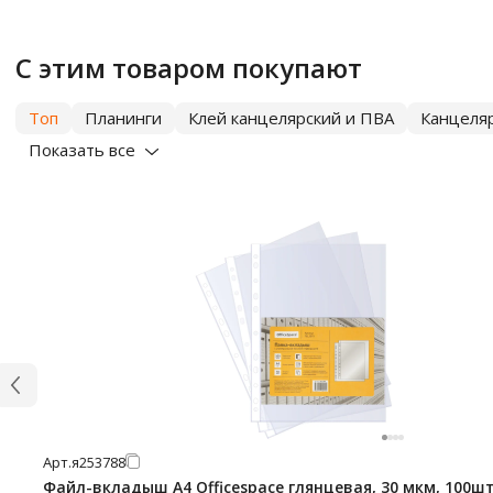
С этим товаром покупают
Топ
Планинги
Клей канцелярский и ПВА
Канцеля
Показать все
Арт.
я253788
Файл-вкладыш А4 Officespace глянцевая, 30 мкм, 100ш