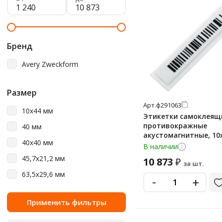
Бренд
Avery Zweckform
Размер
Арт.
ф291063
10х44 мм
Этикетки самоклеящ
противокражные
40 мм
акустомагнитные, 10
40х40 мм
ложный штрихкод
В наличии
45,7х21,2 мм
10 873
₽
за шт.
63,5х29,6 мм
-
+