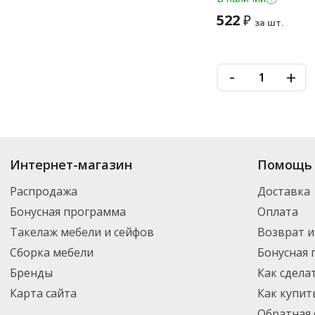
522
₽
за шт.
-
+
Купить
Этикетки-пломбы
по цене от 1 240
₽
до 10 873
₽
. В ассортименте
Интернет-магазин
Помощь 
Вы можете выбрать нужный товар и добавить его в корзину для дальней
партнерской транспортной компанией DPD. Для постоянных клиентов -
Распродажа
Доставка
Бонусная программа
Оплата
Такелаж мебели и сейфов
Возврат и
Сборка мебели
Бонусная
Бренды
Как сдела
Карта сайта
Как купит
Обратная 