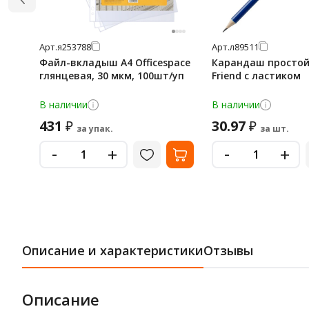
Арт.
я253788
Арт.
л89511
Файл-вкладыш А4 Officespace
Карандаш простой
глянцевая, 30 мкм, 100шт/уп
Friend с ластиком
В наличии
В наличии
431
30.97
₽
₽
за упак.
за шт.
-
-
+
+
Описание и характеристики
Отзывы
Описание