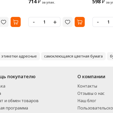
714
598
₽
₽
за упак.
за у
-
-
+
 этикетки адресные
самоклеющаяся цветная бумага
б
щь покупателю
О компании
вка
Контакты
а
Отзывы о нас
т и обмен товаров
Наш блог
ная программа
Пользовательско