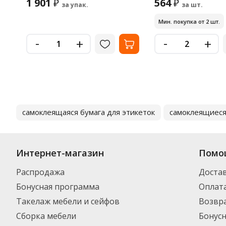
1 901
564
₽
₽
за упак.
за шт.
Мин. покупка от 2 шт.
-
-
+
+
самоклеящаяся бумага для этикеток
самоклеящиеся
Интернет-магазин
Помо
Распродажа
Доста
Бонусная программа
Оплат
Такелаж мебели и сейфов
Возвра
Сборка мебели
Бонус