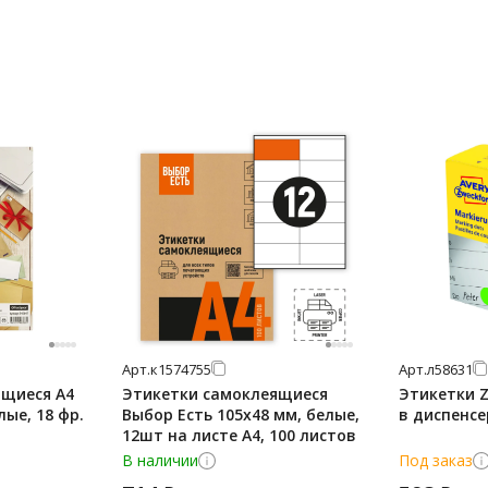
Арт.
к1574755
Арт.
л58631
ящиеся А4
Этикетки самоклеящиеся
Этикетки 
лые, 18 фр.
Выбор Есть 105х48 мм, белые,
в диспенсе
12шт на листе А4, 100 листов
В наличии
Под заказ