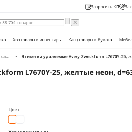
Запросить КП
Зак
вка
Хозтовары
и инвентарь
Канцтовары
и бумага
Мебе
ящиеся
Этикетки удаляемые Avery Zweckform L7670Y-25, ж
form L7670Y-25, желтые неон, d=63
Цвет