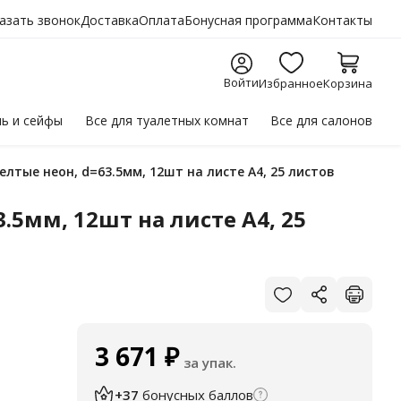
азать звонок
Доставка
Оплата
Бонусная программа
Контакты
Войти
Избранное
Корзина
ль
и сейфы
Все для
туалетных комнат
Все для
салонов
елтые неон, d=63.5мм, 12шт на листе А4, 25 листов
.5мм, 12шт на листе А4, 25
3 671
₽
за упак.
+37
бонусных баллов