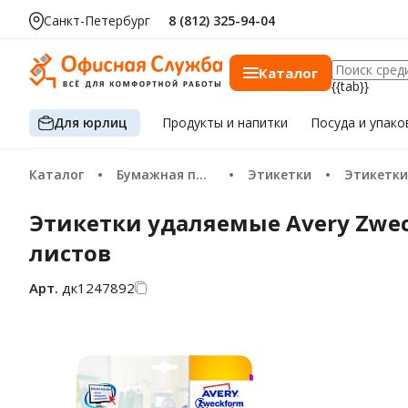
Санкт-Петербург
8 (812) 325-94-04
Каталог
{{tab}}
Для юрлиц
Продукты
и напитки
Посуда
и упако
Каталог
Бумажная продукция
Этикетки
Этикетки самокле
Этикетки удаляемые Avery Zweck
листов
Арт.
дк1247892