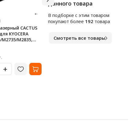
данного товара
В подборке c этим товаром
Арт.
ф141235
Арт.
ф
покупают более
192
товара
азерный CACTUS
Ручка гелевая Erich Krause
Карт
 для KYOCERA
Megapolis синяя, 0.5мм
Staf
Смотреть все товары
/M2735/M2835,
лист
стр.
В наличии
В на
119
22.
₽
.
за шт.
-
-
+
+