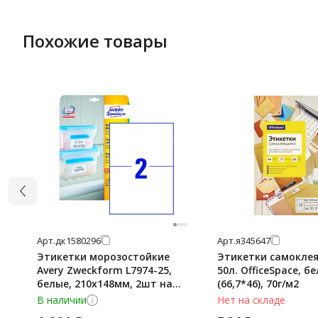
Похожие товары
Арт.
дк1580296
Арт.
я345647
Этикетки морозостойкие
Этикетки самокле
Avery Zweckform L7974-25,
50л. OfficeSpace, бе
белые, 210х148мм, 2шт на
(66,7*46), 70г/м2
листе А4, 25 листов
В наличии
Нет на складе