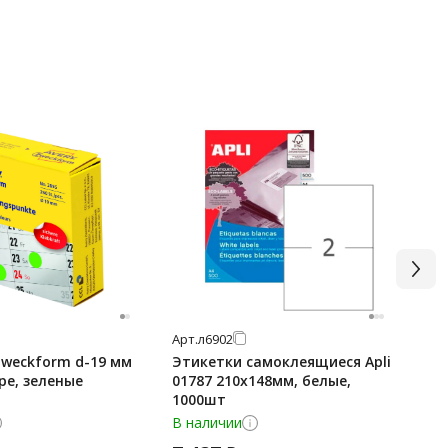
Арт.
л6902
Арт
Zweckform d-19 мм
Этикетки самоклеящиеся Apli
Эт
ре, зеленые
01787 210х148мм, белые,
10
1000шт
ме
В наличии
В 