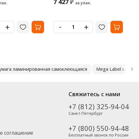
7 427
4 
₽
пак.
за упак.
-
+
+
умага ламинированная самоклеющаяся
Mega Label самок
Свяжитесь с нами
+7 (812) 325-94-04
Санкт-Петербург
+7 (800) 550-94-48
е соглашение
Бесплатный звонок по России