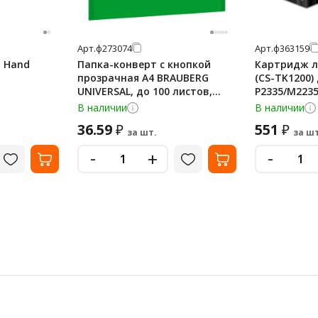
Арт.
ф273074
Арт.
ф363159
 Hand
Папка-конверт с кнопкой
Картридж л
прозрачная А4 BRAUBERG
(CS-TK1200)
UNIVERSAL, до 100 листов,
P2335/M2235
зеленая, 0,15 мм, 273074
ресурс 3000 
В наличии
В наличии
36.59
551
₽
₽
за шт.
за шт
-
-
+