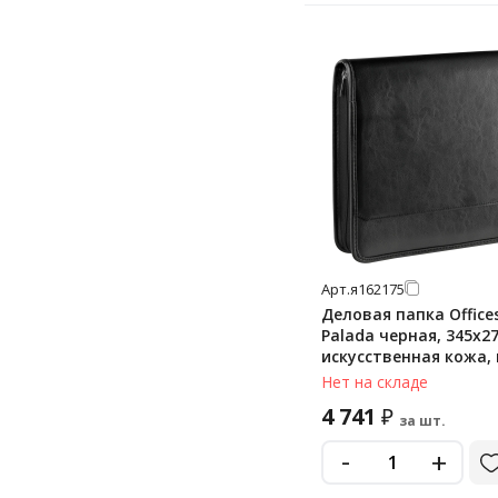
Арт.
я162175
Деловая папка Office
Palada черная, 345х2
искусственная кожа,
молнии, блокнот
Нет на складе
4 741
₽
за шт.
-
+