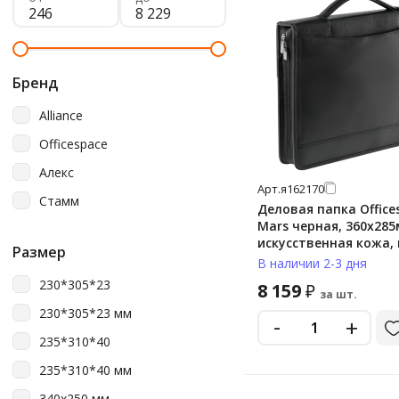
Бренд
Alliance
Officespace
Алекс
Арт.
я162170
Стамм
Деловая папка Office
Mars черная, 360х285
искусственная кожа,
Размер
молнии
В наличии 2-3 дня
230*305*23
8 159
₽
за шт.
230*305*23 мм
-
+
235*310*40
235*310*40 мм
340х250 мм