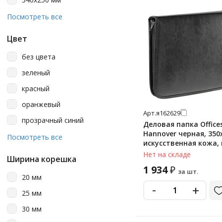
340х260 мм
Посмотреть все
340х270 мм
Цвет
345х275 мм
без цвета
350х250 мм
зеленый
355х275 мм
красный
360х280 мм
оранжевый
360х285 мм
Арт.
я162629
прозрачный синий
Деловая папка Office
360х290 мм
Hannover черная, 350
прозрачный черный
Посмотреть все
360х300 мм
искусственная кожа,
синий
молнии, ручка-петля
Нет на складе
380х275 мм
Ширина корешка
для бумаг
темно-синий
1 934
₽
за шт.
20 мм
черный
-
+
25 мм
30 мм