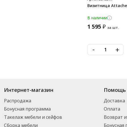
Визитница Attache
В наличии
1 595
₽
за шт.
-
+
Купить
Деловые папки
по цене от 246
₽
до 8 229
₽
. В ассортименте инт
Интернет-магазин
Помощь 
можете выбрать нужный товар и добавить его в корзину для дальнейшег
партнерской транспортной компанией DPD. Для постоянных клиентов -
Распродажа
Доставка
Бонусная программа
Оплата
Такелаж мебели и сейфов
Возврат и
Сборка мебели
Бонусная