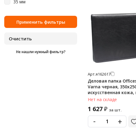
35 мм
Не нашли нужный фильтр?
Арт.
я162617
Деловая папка Office
Varna черная, 350х25
искусственная кожа,
молнии, зажим для б
Нет на складе
1 627
₽
за шт.
-
+