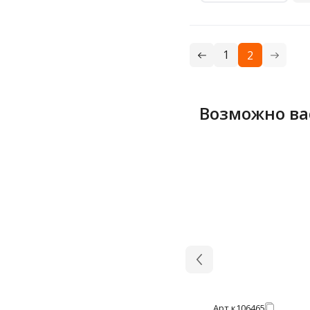
1
2
Возможно ва
Арт.
к106465