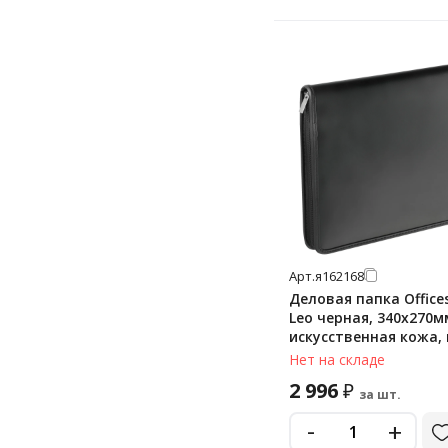
Арт.
я162168
Деловая папка Office
Leo черная, 340х270м
искусственная кожа,
молнии
Нет на складе
2 996
₽
за шт.
-
+