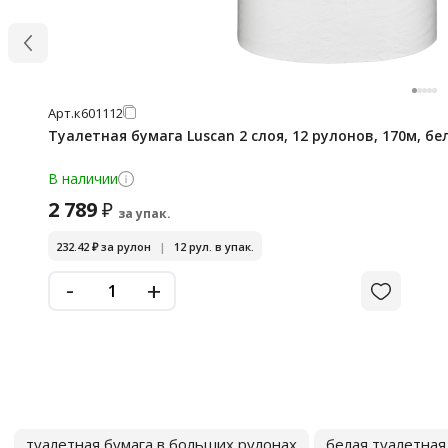
Арт.
к601112
Туалетная бумага Luscan 2 слоя, 12 рулонов, 170м, бе
В наличии
2 789
₽
за упак.
232.42
₽
за рулон
|
12 рул. в упак.
-
+
туалетная бумага в больших рулонах
белая туалетная