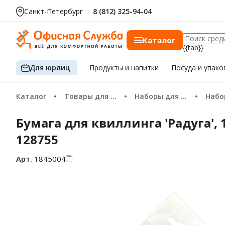
Санкт-Петербург
8 (812) 325-94-04
Каталог
{{tab}}
Для юрлиц
Продукты
и напитки
Посуда
и упако
Каталог
Товары для хобби и творчества
Наборы для творчества
Наборы 
Бумага для квиллинга 'Радуга', 
128755
Арт.
1845004