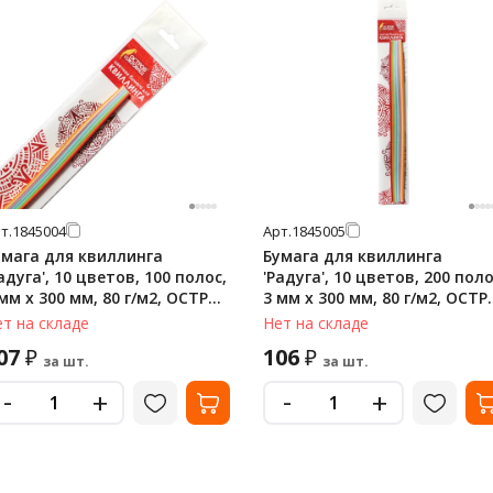
т.
1845004
Арт.
1845005
умага для квиллинга
Бумага для квиллинга
адуга', 10 цветов, 100 полос,
'Радуга', 10 цветов, 200 поло
мм х 300 мм, 80 г/м2, ОСТРОВ
3 мм х 300 мм, 80 г/м2, ОСТ
ОКРОВИЩ, 128755
СОКРОВИЩ, 128750
т на складе
Нет на складе
07
106
₽
₽
за шт.
за шт.
-
-
+
+