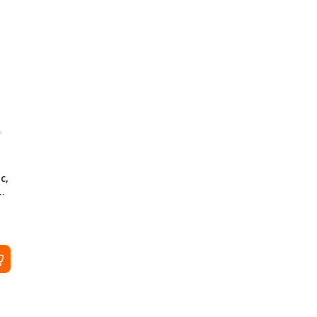
с,
РОВ