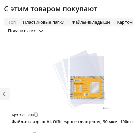
С этим товаром покупают
Топ
Пластиковые папки
Файлы-вкладыши
Картон
Показать все
Арт.
я253788
Файл-вкладыш А4 Officespace глянцевая, 30 мкм, 100ш