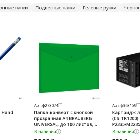
онные папки
Подвесные папки
Гелевые ручки
Черно
Арт.
ф273074
Арт.
ф363159
 Hand
Папка-конверт с кнопкой
Картридж л
прозрачная А4 BRAUBERG
(CS-TK1200)
UNIVERSAL, до 100 листов,
P2335/M2235
зеленая, 0,15 мм, 273074
ресурс 3000 
В наличии
В наличии