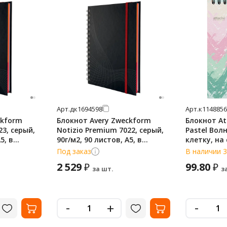
Арт.
дк1694598
Арт.
к1148856
ckform
Блокнот Avery Zweckform
Блокнот At
23, серый,
Notizio Premium 7022, серый,
Pastel Волн
5, в
90г/м2, 90 листов, А5, в
клетку, на
линейку, на спирали
Под заказ
В наличии 3
2 529
99.80
₽
₽
за шт.
з
-
-
+