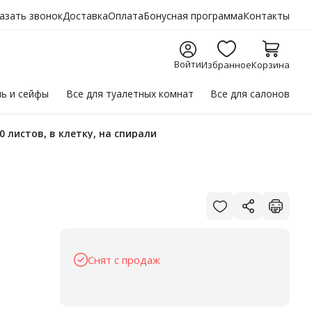
азать звонок
Доставка
Оплата
Бонусная программа
Контакты
Войти
Избранное
Корзина
ль
и сейфы
Все для
туалетных комнат
Все для
салонов
0 листов, в клетку, на спирали
Снят с продаж