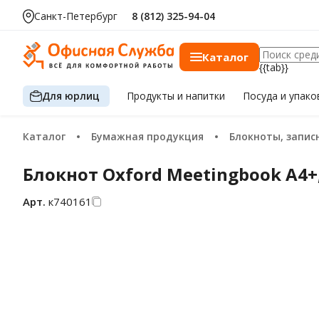
Санкт-Петербург
8 (812) 325-94-04
Каталог
{{tab}}
Для юрлиц
Продукты
и напитки
Посуда
и упако
Каталог
Бумажная продукция
Блокноты, записные книжки и 
Блокнот Oxford Meetingbook А4+,
Арт.
к740161