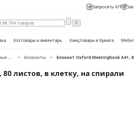
Запросить КП
Зак
вка
Хозтовары
и инвентарь
Канцтовары
и бумага
Мебе
тетради
Блокноты
Блокнот Oxford Meetingbook А4+, 8
 80 листов, в клетку, на спирали