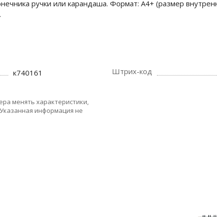
онечника ручки или карандаша. Формат: А4+ (размер внутренн
.
Штрих-код
к740161
ера менять характеристики,
 Указанная информация не