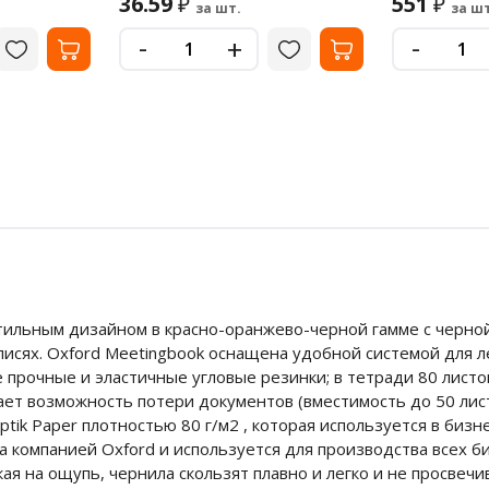
36.59
551
₽
₽
за шт.
за шт
-
-
+
льным дизайном в красно-оранжево-черной гамме с черной
аписях. Oxford Meetingbook оснащена удобной системой для 
прочные и эластичные угловые резинки; в тетради 80 листов
ючает возможность потери документов (вместимость до 50 лис
tik Paper плотностью 80 г/м2 , которая используется в биз
а компанией Oxford и используется для производства всех 
я на ощупь, чернила скользят плавно и легко и не просвечи