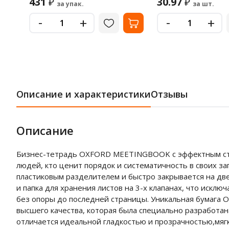
431
30.97
₽
₽
за упак.
за шт.
-
-
+
+
Описание и характеристики
Отзывы
Описание
Бизнес-тетрадь OXFORD MEETINGBOOK с эффектным сти
людей, кто ценит порядок и систематичность в своих з
пластиковым разделителем и быстро закрывается на две 
и папка для хранения листов на 3-х клапанах, что искл
без опоры до последней страницы. Уникальная бумага Op
высшего качества, которая была специально разработан
отличается идеальной гладкостью и прозрачностью,мягка