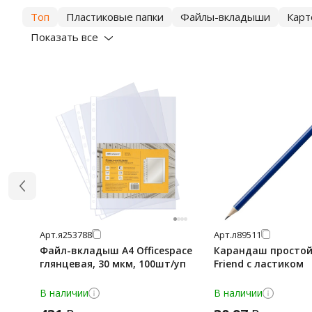
Топ
Пластиковые папки
Файлы-вкладыши
Карт
Показать все
Арт.
я253788
Арт.
л89511
Файл-вкладыш А4 Officespace
Карандаш простой
глянцевая, 30 мкм, 100шт/уп
Friend с ластиком
В наличии
В наличии