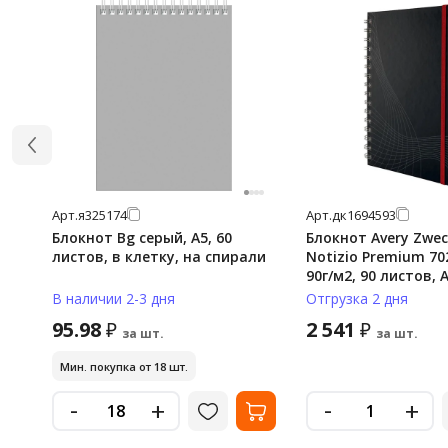
Арт.
я325174
Арт.
дк1694593
Блокнот Bg серый, А5, 60
Блокнот Avery Zwe
листов, в клетку, на спирали
Notizio Premium 70
90г/м2, 90 листов, А
клетку, на спирали
В наличии 2-3 дня
Отгрузка 2 дня
95.98
2 541
₽
₽
за шт.
за шт.
Мин. покупка от 18 шт.
-
-
+
+