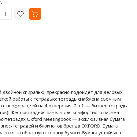
119
22.
₽
.
за шт.
-
-
+
+
 двойной спиралью, прекрасно подойдет для деловых
легкой работы с тетрадью: тетрадь снабжена съемным
 с перфорацией на 4 отверстия. 2 в 1 — бизнес тетрадь
тов). Жесткая задняя панель для комфортного письма
нес-тетрадях Oxford Meetingbook — эксклюзивная бумага
бизнес-тетрадей и блокнотов бренда OXFORD. Бумага
ваются на обратную сторону бумаги. Бумага устойчива