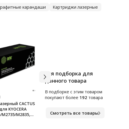
графитные карандаши
Картриджи лазерные
Вся подборка для
данного товара
В подборке c этим товаром
Арт.
ф141235
Арт.
ф
покупают более
192
товара
азерный CACTUS
Ручка гелевая Erich Krause
Карт
 для KYOCERA
Megapolis синяя, 0.5мм
Staf
Смотреть все товары
/M2735/M2835,
лист
стр.
В наличии
В на