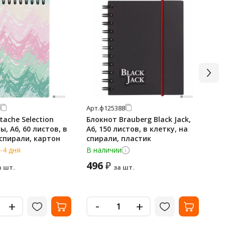
Арт.
ф125388
Арт
tache Selection
Блокнот Brauberg Black Jack,
Би
ы, А6, 60 листов, в
А6, 150 листов, в клетку, на
'Д
 спирали, картон
спирали, пластик
гл
-4 дня
В наличии
В н
496
2
₽
а шт.
за шт.
Ми
-
+
+