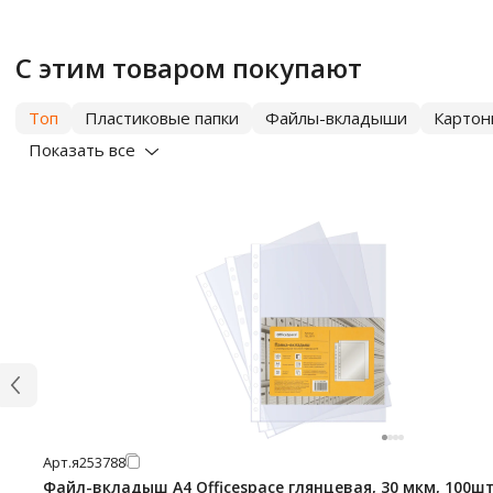
С этим товаром покупают
Топ
Пластиковые папки
Файлы-вкладыши
Картон
Показать все
Арт.
я253788
Файл-вкладыш А4 Officespace глянцевая, 30 мкм, 100ш