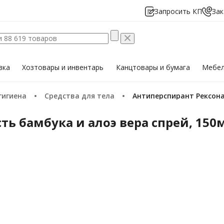
Запросить КП
Зак
вка
Хозтовары
и инвентарь
Канцтовары
и бумага
Мебе
 гигиена
Средства для тела
Антиперспирант Рексона
ь бамбука и алоэ вера спрей, 150