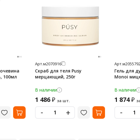
Арт.
м2070916
Арт.
м205579
Мочевина
Скраб для теля Pusy
Гель для д
, 100мл
мерцающий, 250г
Monoi миц
В наличии
В наличии
1 486
1 874
₽
₽
за шт.
з
-
-
+