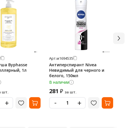
2
Арт.
м1694535
Арт
уша Byphasse
Антиперспирант Nivea
Кр
еллярный, 1л
Невидимый для черного и
БА
белого, 150мл
'Р
об
В наличии
В 
281
1
₽
а шт.
за шт.
-
+
+