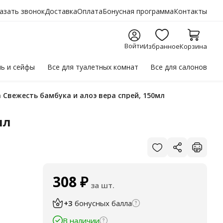
азать звонок
Доставка
Оплата
Бонусная программа
Контакты
Войти
Избранное
Корзина
ль
и сейфы
Все для
туалетных комнат
Все для
салонов
 Свежесть бамбука и алоэ вера спрей, 150мл
мл
308
₽
за шт.
+3
бонусных балла
В наличии