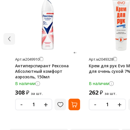
Арт.
м2049910
Арт.
м2049328
Антиперспирант Рексона
Крем для рук Evo 
Абсолютный комфорт
для очень сухой 7%
аэрозоль, 150мл
В наличии
В наличии
308
262
₽
₽
за шт.
за шт.
-
-
+
+