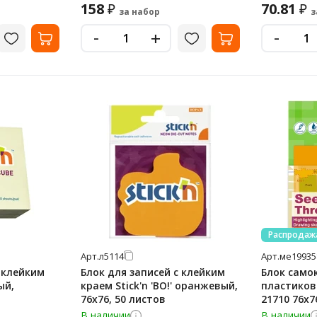
158
70.81
₽
₽
за набор
з
-
-
+
Распродаж
Арт.
л5114
Арт.
ме19935
с клейким
Блок для записей с клейким
Блок само
ый,
краем Stick'n 'ВО!' оранжевый,
пластиковы
76х76, 50 листов
21710 76x7
оранжевы
В наличии
В наличии