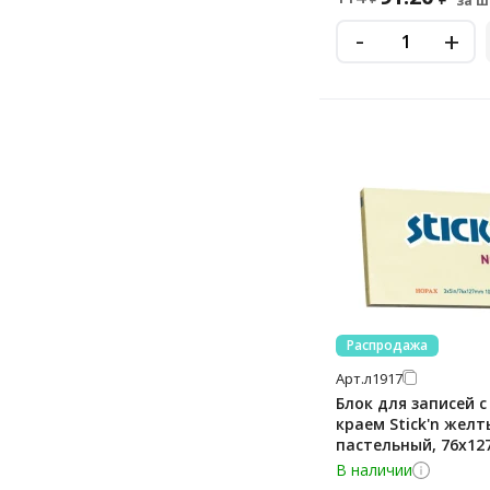
за ш
-
+
Распродажа
Арт.
л1917
Блок для записей 
краем Stick'n желт
пастельный, 76x12
листов
В наличии