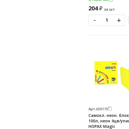
204
₽
за шт.
-
+
Арт.
л50115
Самокл. неон. блок
100л, неон 4цв/упак
HOPAX Magic