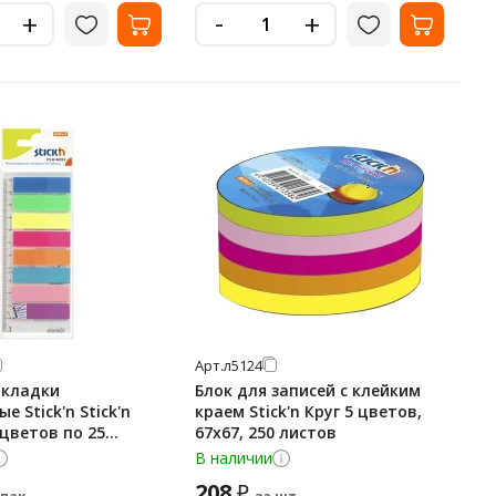
-
+
+
Арт.
л5124
акладки
Блок для записей с клейким
е Stick'n Stick'n
краем Stick'n Круг 5 цветов,
8цветов по 25
67х67, 250 листов
В наличии
208
₽