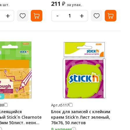
211
₽
а шт.
за упак.
-
+
+
а
88
Арт.
л5117
клеящийся
Блок для записей с клейким
й Stick`n Clearnote
краем Stick'n Лист зеленый,
6мм 50лист. неон
76х76, 50 листов
й прозрачный
В наличии