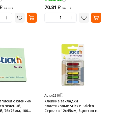
70.81
₽
₽
за шт.
за шт.
-
+
+
Арт.
л2210
аписей с клейким
Клейкие закладки
k'n зеленый,
пластиковые Stick'n Stick'n
й, 76х76мм, 100
Стрелка 12х45мм, 5цветов по