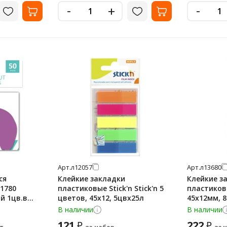
-
-
+
Арт.
л12057
Арт.
л13680
ся
Клейкие закладки
Клейкие з
21780
пластиковые Stick'n Stick'n 5
пластиковы
й 1цв.в
цветов, 45х12, 5цвх25л
45х12мм, 
листов
В наличии
В наличии
121
222
₽
₽