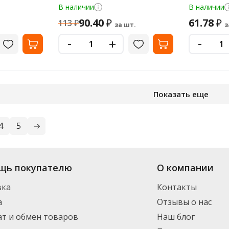
'носорог'
листов
В наличии
В наличии
90.40
61.78
₽
₽
113
₽
за шт.
з
-
-
+
Показать еще
4
5
-магазина «Офисная Служба» большой выбор: в наличии более 112 видов
щь покупателю
О компании
ормления заказа. Доставим по Санкт-Петербургу (от 3000 рублей - беспла
инимальный заказ 1500 руб.
вка
Контакты
а
Отзывы о нас
т и обмен товаров
Наш блог