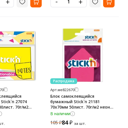
-
+
+
Распродажа
70
Арт.
ме822670
клеящийся
Блок самоклеящийся
tick`n 27074
бумажный Stick`n 21181
0лист. 70г/м2
70x70мм 50лист. 70г/м2 неон
он 1цв.в упак.
малиновый вырубной
В наличии
'стрелка' е
84
₽
105
₽
шт.
за шт.