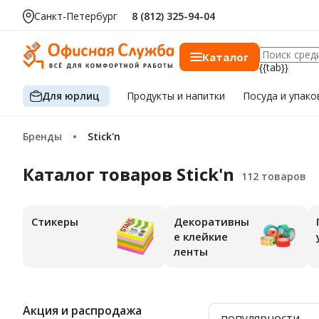
Санкт-Петербург
8 (812) 325-94-04
Каталог
{{tab}}
Для юрлиц
Продукты
и напитки
Посуда
и упако
Бренды
Stick'n
Каталог товаров Stick'n
Стикеры
Декоративны
е клейкие
ленты
Акция и распродажа
популярности