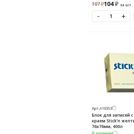
104
₽
107
₽
за шт.
-
+
Арт.
л10353
Блок для записей 
краем Stick'n желт
76х76мм, 400л
В наличии