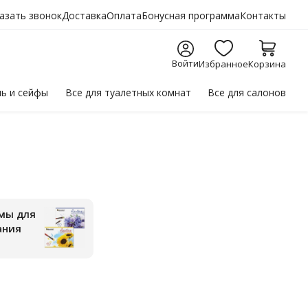
азать звонок
Доставка
Оплата
Бонусная программа
Контакты
Войти
Избранное
Корзина
ль
и сейфы
Все для
туалетных комнат
Все для
салонов
мы для
ания