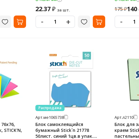
22.37
140
₽
175
₽
за шт.
-
-
+
Распродажа
Арт.
ме1065738
Арт.
л2110
 76х76,
Блок самоклеящийся
Блок для з
, STICK'N,
бумажный Stick`n 21778
краем Stic
50лист. синий 1цв.в упак.
пастельны