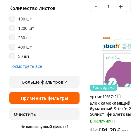
-
+
Количество листов
100 шт
1200 шт
250 шт
400 шт
50 шт
525 шт
Посмотреть все
Больше фильтров
Распродажа
Арт.
ме1065742
Блок самоклеящий
бумажный Stick`n 
50лист. фиолетовы
упак. 'слон'
В наличии
Не нашли нужный фильтр?
91.20
₽
114
₽