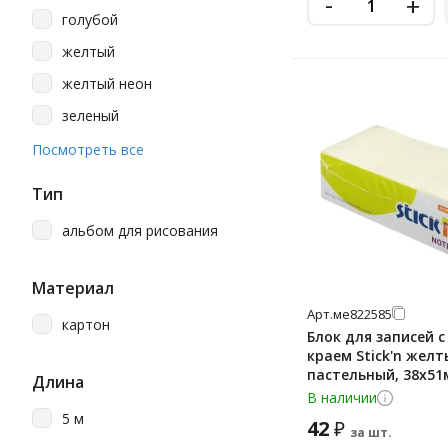
-
+
голубой
желтый
желтый неон
зеленый
малиновый
Посмотреть все
оранжевый
Тип
розовый
альбом для рисования
синий
синий неон
Материал
сиреневый
Арт.
ме822585
картон
Блок для записей 
фиолетовый
краем Stick'n желт
пастельный, 38x51
Длина
листов
В наличии
5 м
42
₽
за шт.