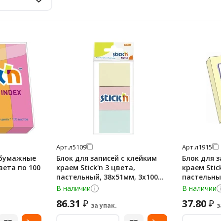
Арт.
л5109
Арт.
л1915
 бумажные
Блок для записей с клейким
Блок для з
цвета по 100
краем Stick'n 3 цвета,
краем Stic
пастельный, 38x51мм, 3х100
пастельны
листов
листов
В наличии
В наличии
86.31
37.80
₽
₽
за упак.
з