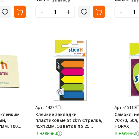
т.
за набор
за 
-
-
+
Арт.
л14274
Арт.
л15110
с клейким
Клейкие закладки
Самокл. не
ый,
пластиковые Stick'n Стрелка,
70х70, 50л,
7мм, 100
45х12мм, 5цветов по 25
HOPAX
листов, неоновые
В наличии
В наличии