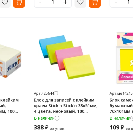
-
-
+
Арт.
л25644
Арт.
ме14215
с клейким
Блок для записей с клейким
Блок само
ый,
краем Stick'n Stick'n 38х51мм,
бумажный S
мм, 100
4 цвета, неоновый, 100
76x101мм 8
листов, 12 шт/уп
желтый не
В наличии
В наличии
388
109
₽
₽
за упак.
за 