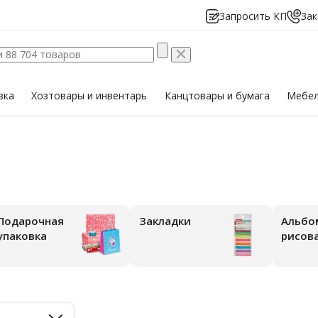
Запросить КП
Зак
вка
Хозтовары
и инвентарь
Канцтовары
и бумага
Мебе
Подарочная
Закладки
Альбо
упаковка
рисов