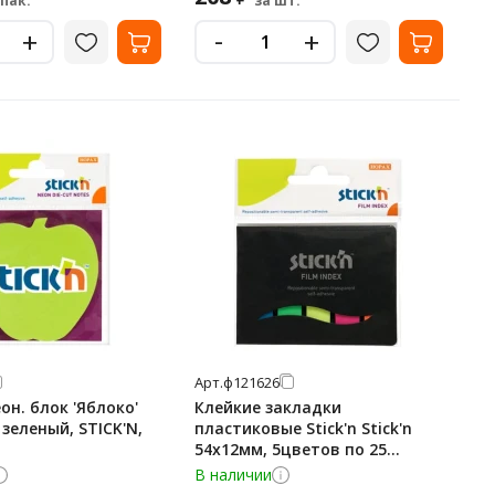
упак.
за шт.
-
+
+
Арт.
ф121626
он. блок 'Яблоко'
Клейкие закладки
 зеленый, STICK'N,
пластиковые Stick'n Stick'n
54х12мм, 5цветов по 25
листов
В наличии