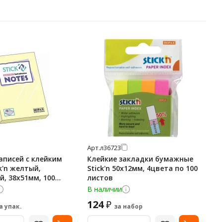
Арт.
л36723
аписей с клейким
Клейкие закладки бумажные
k'n желтый,
Stick'n 50х12мм, 4цвета по 100
й, 38x51мм, 100
листов
В наличии
124
₽
а упак.
за набор