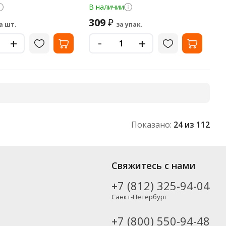
30 листов, в диспенсере
В наличии
309
₽
а шт.
за упак.
-
+
+
Показано:
24
из 112
 от популярных производителей, включая новинки. Вы можете
Свяжитесь с нами
тно), а также в Москву и другие регионы России – партнерской
+7 (812) 325-94-04
Санкт-Петербург
+7 (800) 550-94-48