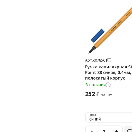
Арт.
к078561
Ручка капиллярная St
Point 88 синяя, 0.4мм,
полосатый корпус
В наличии
252
₽
за шт.
Цвет
синий
-
+