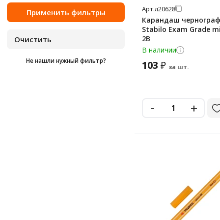
Арт.
л20628
Карандаш черногра
Stabilo Exam Grade mi
2B
В наличии
Не нашли нужный фильтр?
103
₽
за шт.
-
+