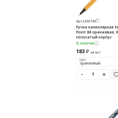
Арт.
к565743
Ручка капиллярная St
Point 88 оранжевая, 
полосатый корпус
В наличии
183
₽
за шт.
Цвет
оранжевый
-
+