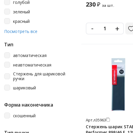
голубой
230
₽
за шт.
зеленый
красный
-
+
оранжевый
Посмотреть все
синий
Тип
черный
автоматическая
неавтоматическая
Стержень для шариковой
ручки
шариковый
Форма наконечника
скошенный
Арт.
л35963
Стержень шарик STA
Тип ручки
Performer 898/46 F, 1