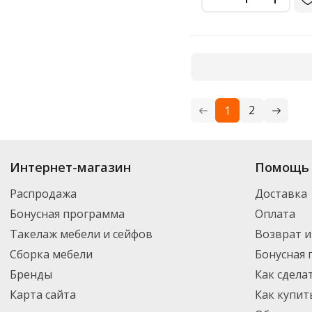
2
1
Купить
Stabilo
по цене от 18.73
₽
до 1 271
₽
. В ассортименте интернет-м
Интернет-магазин
Помощь 
выбрать нужный товар и добавить его в корзину для дальнейшего оформ
транспортной компанией DPD. Для постоянных клиентов - скидка, мини
Распродажа
Доставка
Бонусная программа
Оплата
Такелаж мебели и сейфов
Возврат и
Сборка мебели
Бонусная
Бренды
Как сдела
Карта сайта
Как купит