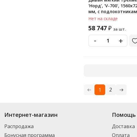
'Норд', 'V-700', 1560х
мм, c подлокотникам
экокожа, светло-зел
Нет на складе
58 747
₽
за шт.
-
+
2
1
Купить
Гартлекс
по цене от 24 152
₽
до 58 747
₽
. В ассортименте интерн
Интернет-магазин
Помощь 
можете выбрать нужный товар и добавить его в корзину для дальнейшег
партнерской транспортной компанией DPD. Для постоянных клиентов -
Распродажа
Доставка
Бонусная программа
Оплата