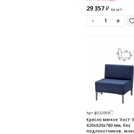
29 357
₽
за шт.
-
+
Арт.
ф532059
Кресло мягкое 'Хост' 
620х620х780 мм, без
подлокотников, экок