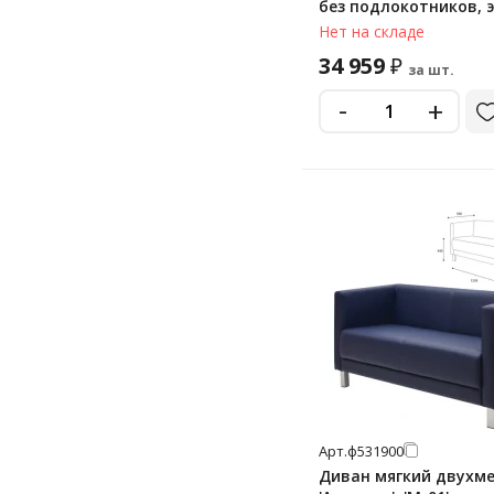
без подлокотников, 
темно-синий
Нет на складе
34 959
₽
за шт.
-
+
Арт.
ф531900
Диван мягкий двухм