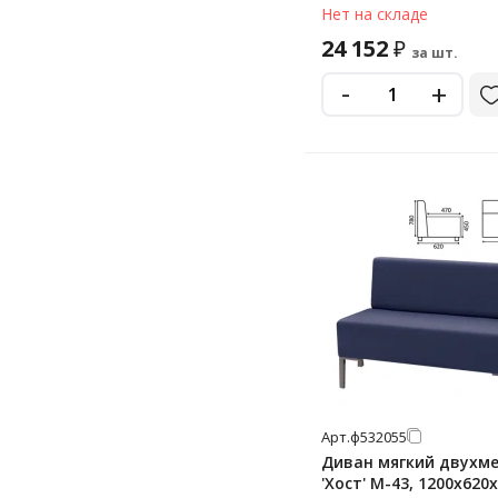
темно-синее
Нет на складе
24 152
₽
за шт.
-
+
Арт.
ф532055
Диван мягкий двухм
'Хост' М-43, 1200х620