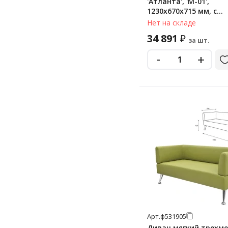
'Атланта', 'М-01',
1230х670х715 мм, c
подлокотниками, эк
Нет на складе
темно-синий
34 891
₽
за шт.
-
+
Арт.
ф531905
Диван мягкий трехм