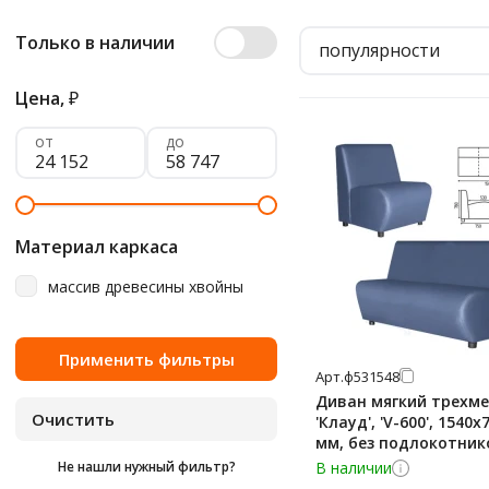
Только в наличии
популярности
Цена,
₽
от
до
Материал каркаса
массив древесины хвойны
Арт.
ф531548
Диван мягкий трехм
'Клауд', 'V-600', 1540
мм, без подлокотник
экокожа, голубой
Не нашли нужный фильтр?
В наличии