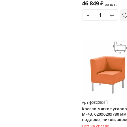
46 849
₽
за шт.
-
+
Арт.
ф532065
Кресло мягкое угловое
М-43, 620х620х780 мм,
подлокотников, экок
оранжевое
Нет на складе