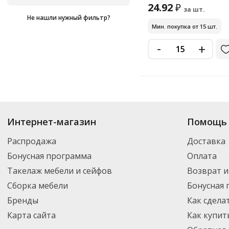
24.92
₽
за шт.
Не нашли нужный фильтр?
Мин. покупка от 15 шт.
-
+
Купить
Fun Banan
по цене от 24.92
₽
до 24.92
₽
. В ассортименте интерне
Интернет-магазин
Помощь 
выбрать нужный товар и добавить его в корзину для дальнейшего оформ
транспортной компанией DPD. Для постоянных клиентов - скидка, мини
Распродажа
Доставка
Бонусная программа
Оплата
Такелаж мебели и сейфов
Возврат и
Сборка мебели
Бонусная
Бренды
Как сдела
Карта сайта
Как купит