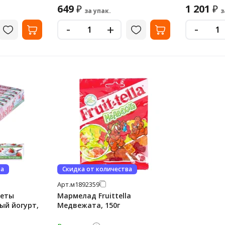
649
1 201
₽
₽
за упак.
з
-
-
+
ва
Скидка от количества
Арт.
м1892359
феты
Мармелад Fruittella
ный йогурт,
Медвежата, 150г