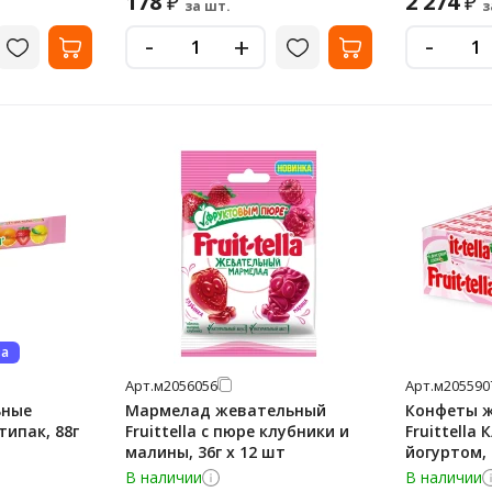
178
2 274
₽
₽
за шт.
з
-
-
+
ва
Арт.
м2056056
Арт.
м205590
ьные
Мармелад жевательный
Конфеты 
ьтипак, 88г
Fruittella с пюре клубники и
Fruittella
малины, 36г x 12 шт
йогуртом, 
В наличии
В наличии