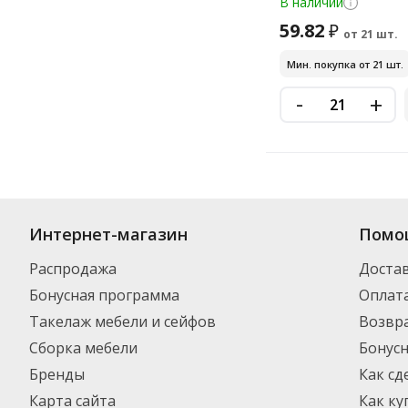
В наличии
59.82
₽
от 21 шт.
Мин. покупка от 21 шт.
-
+
Купить
Fruittella
по цене от 78.82
₽
до 2 274
₽
. В ассортименте интер
Интернет-магазин
Помо
выбрать нужный товар и добавить его в корзину для дальнейшего оф
транспортной компанией DPD. Для постоянных клиентов - скидка, м
Распродажа
Доста
Бонусная программа
Оплат
Такелаж мебели и сейфов
Возвра
Сборка мебели
Бонус
Бренды
Как сд
Карта сайта
Как ку