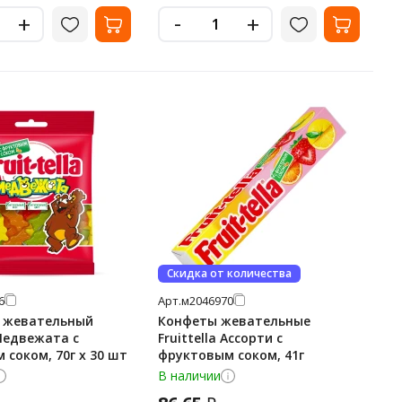
-
+
+
Скидка от количества
6
Арт.
м2046970
 жевательный
Конфеты жевательные
 Медвежата с
Fruittella Ассорти с
соком, 70г x 30 шт
фруктовым соком, 41г
В наличии