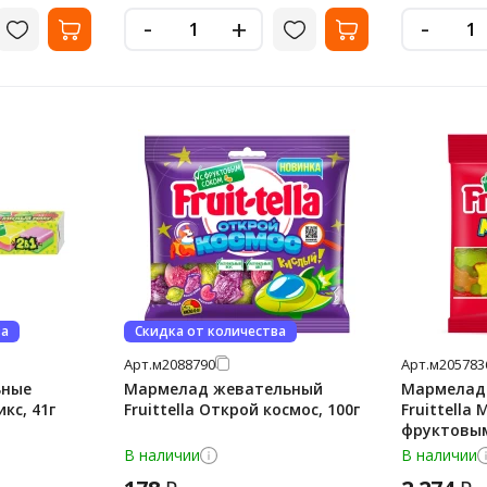
-
-
+
ва
Скидка от количества
Арт.
м2088790
Арт.
м205783
ьные
Мармелад жевательный
Мармелад
икс, 41г
Fruittella Открой космос, 100г
Fruittella
фруктовым 
В наличии
В наличии