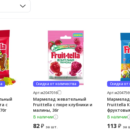
ва
Скидка от количества
Скидка от
Арт.
м2047016
Арт.
м204756
льный
Мармелад жевательный
Мармелад
та с
Fruittella с пюре клубники и
Fruittella 
70г
малины, 36г
фруктовым
В наличии
В наличии
82
113
₽
₽
за шт.
за 