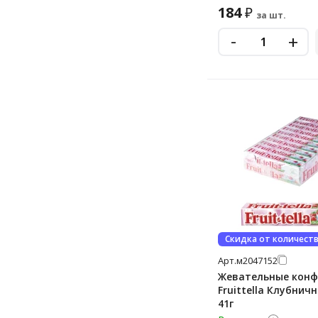
184
₽
за шт.
-
+
Скидка от количест
Арт.
м2047152
Жевательные кон
Fruittella Клубнич
41г