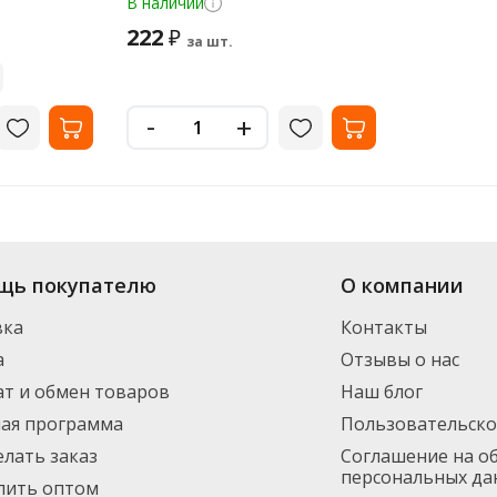
В наличии
222
₽
за шт.
-
+
нет-магазина «Офисная Служба» большой выбор: в наличии более 14 видо
щь покупателю
О компании
ормления заказа. Доставим по Санкт-Петербургу (от 3000 рублей - беспла
инимальный заказ 1500 руб.
вка
Контакты
а
Отзывы о нас
т и обмен товаров
Наш блог
ная программа
Пользовательско
елать заказ
Соглашение на о
персональных да
пить оптом