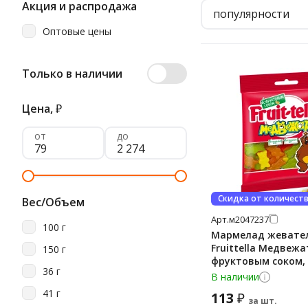
Акция и распродажа
популярности
Оптовые цены
Только в наличии
Цена,
₽
от
до
Скидка от количест
Вес/Объем
Арт.
м2047237
100 г
Мармелад жевате
Fruittella Медвежа
150 г
фруктовым соком, 
36 г
В наличии
41 г
113
₽
за шт.