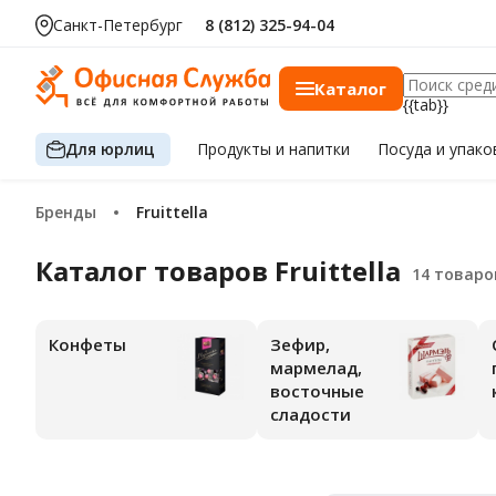
Санкт-Петербург
8 (812) 325-94-04
Каталог
{{tab}}
Для юрлиц
Продукты
и напитки
Посуда
и упако
Бренды
Fruittella
Каталог товаров Fruittella
Конфеты
Зефир,
мармелад,
восточные
сладости