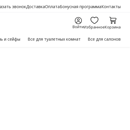
азать звонок
Доставка
Оплата
Бонусная программа
Контакты
Войти
Избранное
Корзина
ль
и сейфы
Все для
туалетных комнат
Все для
салонов