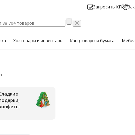
Запросить КП
Зак
вка
Хозтовары
и инвентарь
Канцтовары
и бумага
Мебе
Сладкие
подарки,
конфеты