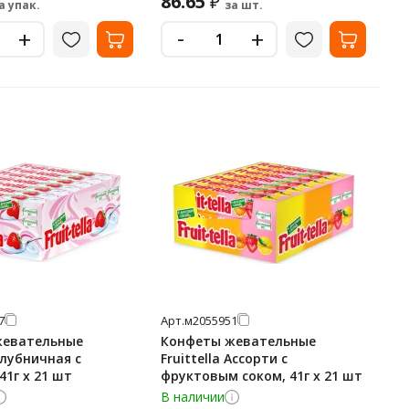
86.65
₽
а упак.
за шт.
-
+
+
7
Арт.
м2055951
жевательные
Конфеты жевательные
 Клубничная с
Fruittella Ассорти с
41г x 21 шт
фруктовым соком, 41г x 21 шт
В наличии