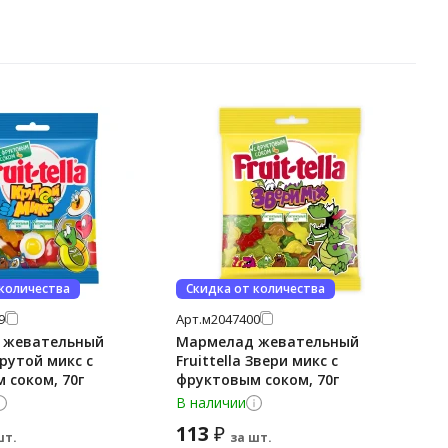
 количества
Скидка от количества
9
Арт.
м2047400
 жевательный
Мармелад жевательный
Крутой микс с
Fruittella Звери микс с
 соком, 70г
фруктовым соком, 70г
В наличии
113
₽
шт.
за шт.