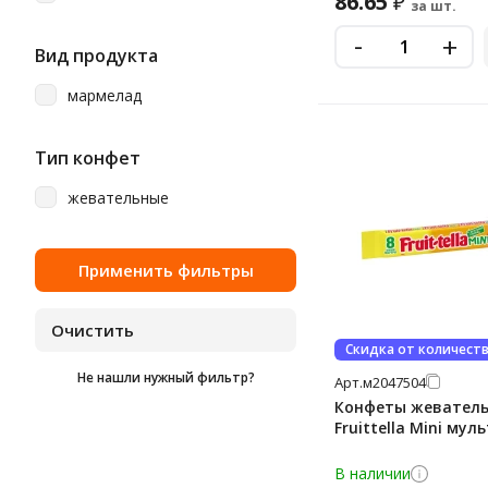
86.65
₽
за шт.
-
+
Вид продукта
мармелад
Тип конфет
жевательные
Скидка от количест
Не нашли нужный фильтр?
Арт.
м2047504
Конфеты жевател
Fruittella Mini мул
В наличии