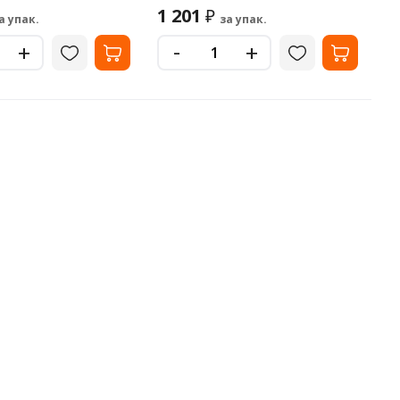
1 201
₽
а упак.
за упак.
-
+
+