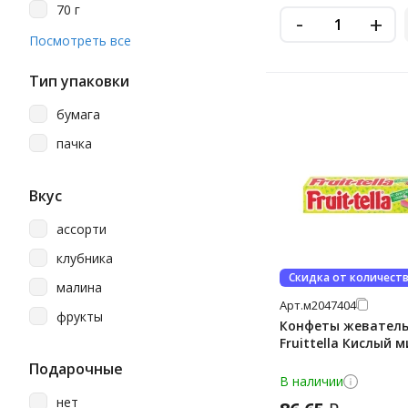
70 г
-
+
88 г
Посмотреть все
Тип упаковки
бумага
пачка
Вкус
ассорти
клубника
Скидка от количест
малина
Арт.
м2047404
фрукты
Конфеты жевател
Fruittella Кислый м
Подарочные
В наличии
нет