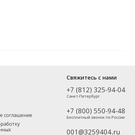
в от популярных производителей, включая новинки. Вы можете
Свяжитесь с нами
тно), а также в Москву и другие регионы России – партнерской
+7 (812) 325-94-04
Санкт-Петербург
+7 (800) 550-94-48
е соглашение
Бесплатный звонок по России
бработку
нных
001@3259404.ru