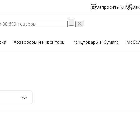
Запросить КП
Зак
вка
Хозтовары
и инвентарь
Канцтовары
и бумага
Мебе