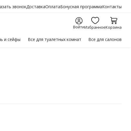
азать звонок
Доставка
Оплата
Бонусная программа
Контакты
Войти
Избранное
Корзина
ль
и сейфы
Все для
туалетных комнат
Все для
салонов