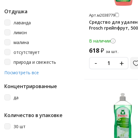
Отдушка
Арт.
м2038779
Средство для удале
лаванда
Frosch грейпфрут, 50
лимон
В наличии
малина
618
₽
за шт.
отсутствует
-
+
природа и свежесть
фрукты
Посмотреть все
цветы
Концентрированные
цитрус
да
цитрусы
яблоко
Количество в упаковке
30 шт