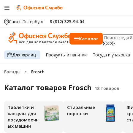
Санкт-Петербург
8 (812) 325-94-04
Каталог
{{tab}}
Для юрлиц
Продукты
и напитки
Посуда
и упаковка
Бренды
Frosch
Каталог товаров Frosch
Таблетки и
Стиральные
Жи
капсулы для
порошки
ср
посудомоечн
ст
ых машин