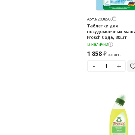
Арт.
м2038506
Таблетки для
посудомоечных маш
Frosch Сода, 30шт
В наличии
1 858
₽
за шт.
-
+