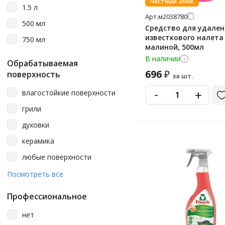
Честный ЗНАК
1.5 л
Арт.
м2038780
500 мл
Средство для удален
известкового налета 
750 мл
малиной, 500мл
В наличии
Обрабатываемая
696
₽
поверхность
за шт.
-
+
влагостойкие поверхности
грили
духовки
керамика
любые поверхности
металлические поверхности
Посмотреть все
плиты, вытяжки, грили
Профессиональное
посуда
нет
сантехника