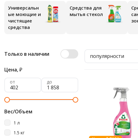
Универсальн
Средства для
Ср
ые моющие и
мытья стекол
са
чистящие
зо
средства
Только в наличии
популярности
Цена,
₽
от
до
Вес/Объем
1 л
1.5 кг