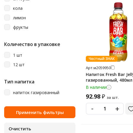
кола
лимон
фрукты
Количество в упаковке
1 шт
Честный ЗНАК
12 шт
Арт.
м2059950
Напиток Fresh Bar Jell
газированный, 480мл
Тип напитка
В наличии
напиток газированный
92.98
₽
за шт.
-
+