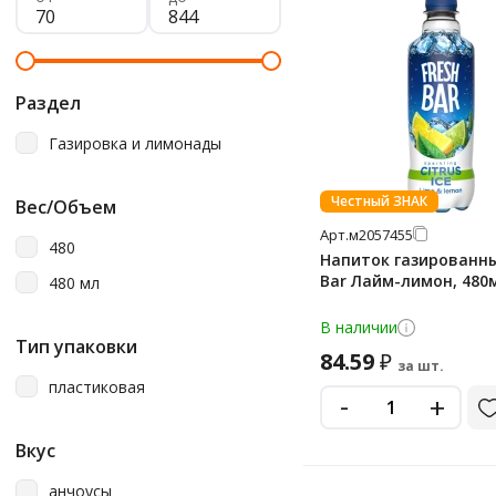
Раздел
Газировка и лимонады
Честный ЗНАК
Вес/Объем
Арт.
м2057455
480
Напиток газированны
Bar Лайм-лимон, 480
480 мл
В наличии
Тип упаковки
84.59
₽
за шт.
пластиковая
-
+
Вкус
анчоусы