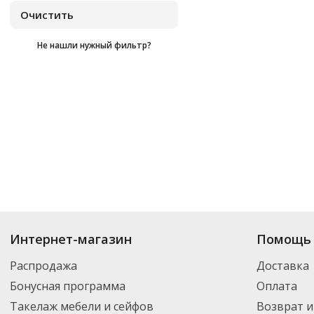
Не нашли нужный фильтр?
Купить
Forest Of Arden
по цене от
₽
до
₽
. В ассортименте интернет-ма
Интернет-магазин
Помощь 
выбрать нужный товар и добавить его в корзину для дальнейшего оформ
транспортной компанией DPD. Для постоянных клиентов - скидка, мини
Распродажа
Доставка
Бонусная программа
Оплата
Такелаж мебели и сейфов
Возврат и