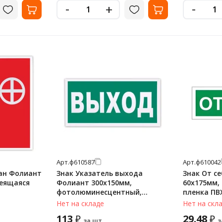
-
-
+
Арт.
ф610587
Арт.
ф610042
ан Фолиант
Знак Указатель выхода
Знак От с
леящаяся
Фолиант 300х150мм,
60х175мм,
фотолюминесцентный,
пленка ПВХ
ая, F 02
самоклеящаяся пленка, Е22
Нет на складе
Нет на скл
113
29.48
₽
₽
за шт.
з