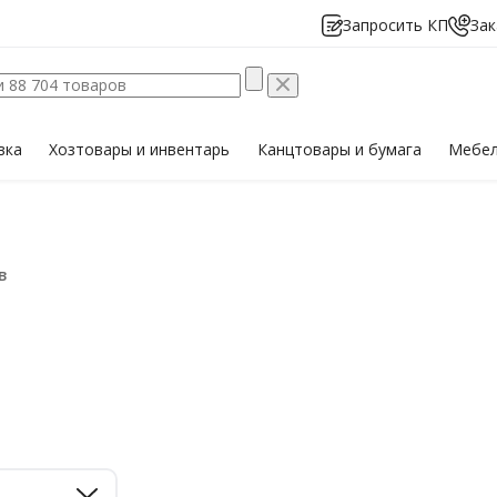
Запросить КП
Зак
вка
Хозтовары
и инвентарь
Канцтовары
и бумага
Мебе