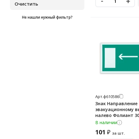
-
+
Не нашли нужный фильтр?
Арт.
ф610586
Знак Направление 
эвакуационному в
налево Фолиант 3
фотолюминесцент
В наличии
самоклеящаяся пле
101
₽
за шт.