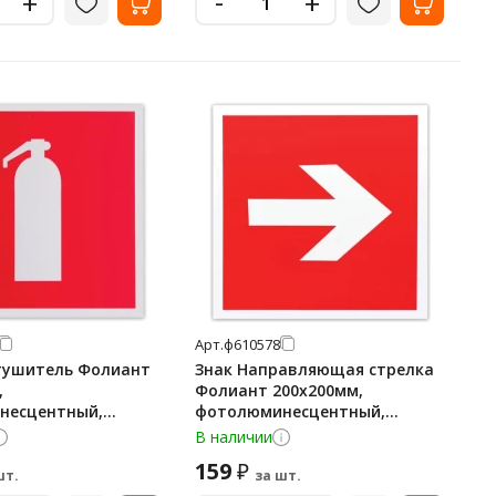
-
+
+
Арт.
ф610578
тушитель Фолиант
Знак Направляющая стрелка
,
Фолиант 200х200мм,
несцентный,
фотолюминесцентный,
аяся пленка, F04
самоклеящаяся пленка, F01-01
В наличии
159
₽
шт.
за шт.