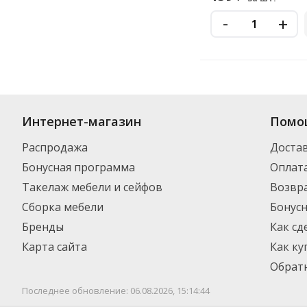
-
+
Купить
Фолиант
по цене от 29.48
₽
до 204
₽
. В ассортименте интерн
Интернет-магазин
Помо
выбрать нужный товар и добавить его в корзину для дальнейшего оф
транспортной компанией DPD. Для постоянных клиентов - скидка, м
Распродажа
Доста
Бонусная программа
Оплат
Такелаж мебели и сейфов
Возвра
Сборка мебели
Бонус
Бренды
Как сд
Карта сайта
Как ку
Обратн
Последнее обновление: 06.08.2026, 15:14:44