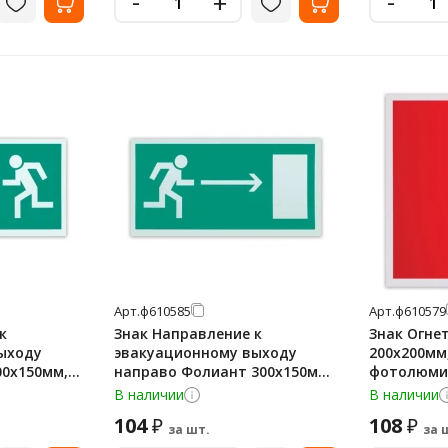
-
-
+
Арт.
ф610585
Арт.
ф610579
к
Знак Направление к
Знак Огне
ыходу
эвакуационному выходу
200х200мм
00х150мм,
направо Фолиант 300х150мм,
фотолюми
ный,
фотолюминесцентный,
самоклеящ
В наличии
В наличии
нка, Е04
самоклеящаяся пленка, Е03
104
108
₽
₽
за шт.
за 