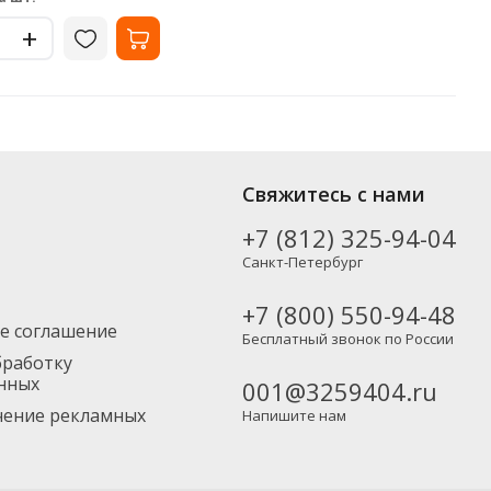
+
 от популярных производителей, включая новинки. Вы можете
Свяжитесь с нами
тно), а также в Москву и другие регионы России – партнерской
+7 (812) 325-94-04
Санкт-Петербург
+7 (800) 550-94-48
е соглашение
Бесплатный звонок по России
бработку
нных
001@3259404.ru
учение рекламных
Напишите нам