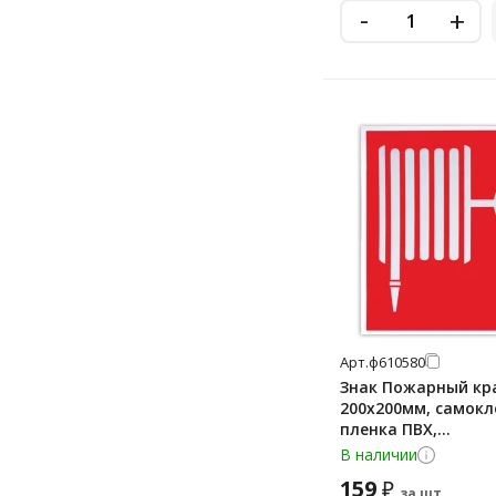
-
+
Арт.
ф610580
Знак Пожарный кр
200х200мм, самок
пленка ПВХ,
фотолюминесцентн
В наличии
159
₽
за шт.