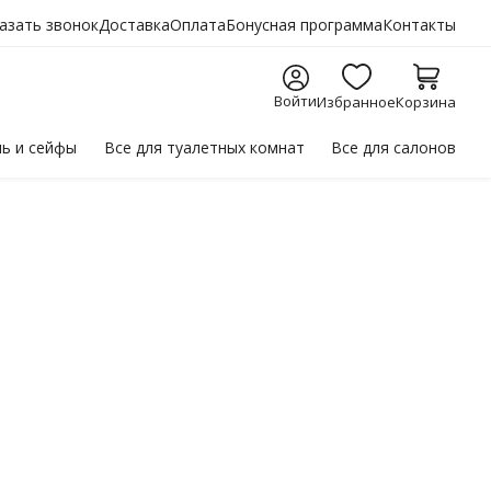
азать звонок
Доставка
Оплата
Бонусная программа
Контакты
Войти
Избранное
Корзина
ль
и сейфы
Все для
туалетных комнат
Все для
салонов