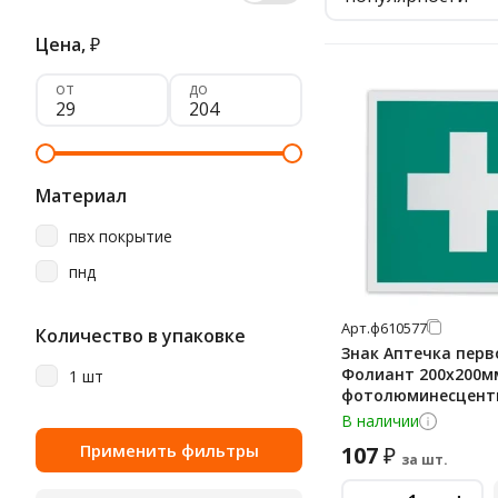
Цена,
₽
от
до
Материал
пвх покрытие
пнд
Арт.
ф610577
Количество в упаковке
Знак Аптечка пер
Фолиант 200х200м
1 шт
фотолюминесцент
самоклеящаяся пле
В наличии
107
₽
за шт.