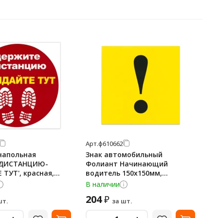
Арт.
ф610662
напольная
Знак автомобильный
 ДИСТАНЦИЮ-
Фолиант Начинающий
ТУТ', красная,
водитель 150х150мм,
м, самоклеящаяся,
самоклеящаяся пленка ПВХ,
В наличии
ННВ
204
₽
шт.
за шт.