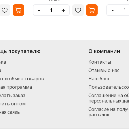
-
-
+
ет-магазина «Офисная Служба» большой выбор: в наличии более 11 видов
щь покупателю
О компании
ормления заказа. Доставим по Санкт-Петербургу (от 3000 рублей - беспла
инимальный заказ 1500 руб.
вка
Контакты
а
Отзывы о нас
т и обмен товаров
Наш блог
ная программа
Пользовательско
елать заказ
Соглашение на о
персональных да
пить оптом
Согласие на пол
ая связь
рассылок