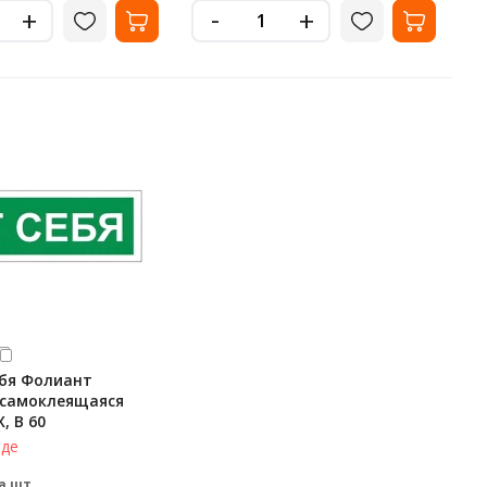
-
+
+
ебя Фолиант
 самоклеящаяся
, В 60
аде
а шт.