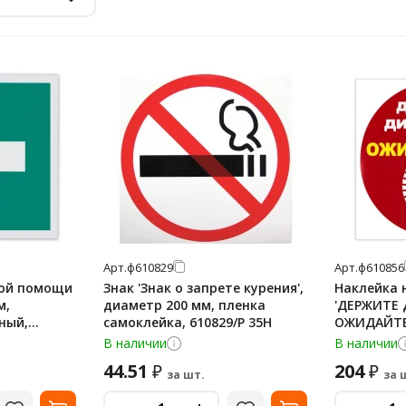
Арт.
ф610829
Арт.
ф610856
вой помощи
Знак 'Знак о запрете курения',
Наклейка 
м,
диаметр 200 мм, пленка
'ДЕРЖИТЕ
ный,
самоклейка, 610829/Р 35Н
ОЖИДАЙТЕ 
нка, ЕС01
500х500 м
В наличии
В наличии
КП11
44.51
204
₽
₽
за шт.
за 