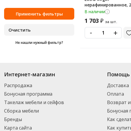
нерафинированное, 
В наличии
1 703
₽
за шт.
-
+
Не нашли нужный фильтр?
Купить
Fleur Alpine
по цене от 270
₽
до 1 703
₽
. В ассортименте интерне
Интернет-магазин
Помощь 
выбрать нужный товар и добавить его в корзину для дальнейшего оформ
транспортной компанией DPD. Для постоянных клиентов - скидка, мини
Распродажа
Доставка
Бонусная программа
Оплата
Такелаж мебели и сейфов
Возврат и
Сборка мебели
Бонусная
Бренды
Как сдела
Карта сайта
Как купит