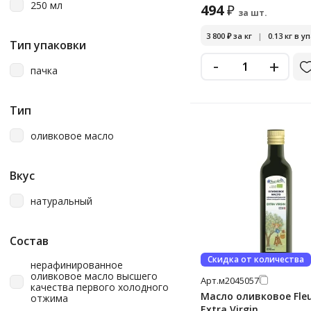
250 мл
494
₽
за шт.
3 800
₽
за кг
|
0.13 кг в уп
Тип упаковки
-
+
пачка
Тип
оливковое масло
Вкус
натуральный
Состав
Скидка от количества
нерафинированное
оливковое масло высшего
Арт.
м2045057
качества первого холодного
Масло оливковое Fleu
отжима
Extra Virgin