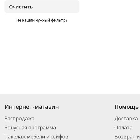
Не нашли нужный фильтр?
Купить
Fit-Rx
по цене от
₽
до
₽
. В ассортименте интернет-магазина «О
Интернет-магазин
Помощь 
товар и добавить его в корзину для дальнейшего оформления заказа. Д
компанией DPD. Для постоянных клиентов - скидка, минимальный заказ
Распродажа
Доставка
Бонусная программа
Оплата
Такелаж мебели и сейфов
Возврат и