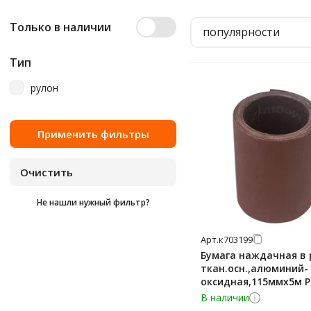
Только в наличии
популярности
Тип
рулон
Не нашли нужный фильтр?
Арт.
к703199
Бумага наждачная в 
ткан.осн.,алюминий-
оксидная,115ммx5м Р
150,38087
В наличии