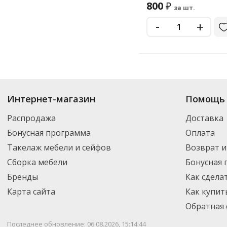
800
₽
за шт.
-
+
Купить
Fit
по цене от 800
₽
до 800
₽
. В ассортименте интернет-магазина
Интернет-магазин
Помощь 
нужный товар и добавить его в корзину для дальнейшего оформления за
транспортной компанией DPD. Для постоянных клиентов - скидка, мини
Распродажа
Доставка
Бонусная программа
Оплата
Такелаж мебели и сейфов
Возврат и
Сборка мебели
Бонусная
Бренды
Как сдела
Карта сайта
Как купит
Обратная 
Последнее обновление: 06.08.2026, 15:14:44