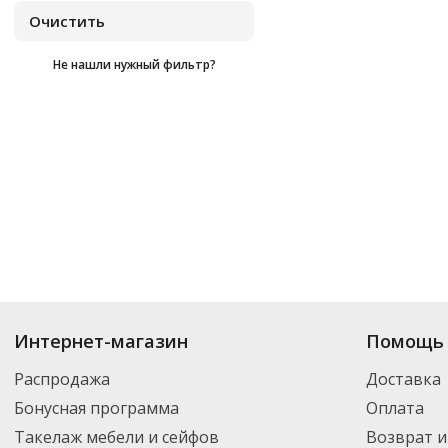
Не нашли нужный фильтр?
Купить
Fiskars
по цене от
₽
до
₽
. В ассортименте интернет-магазина 
Интернет-магазин
Помощь 
нужный товар и добавить его в корзину для дальнейшего оформления за
транспортной компанией DPD. Для постоянных клиентов - скидка, мини
Распродажа
Доставка
Бонусная программа
Оплата
Такелаж мебели и сейфов
Возврат и