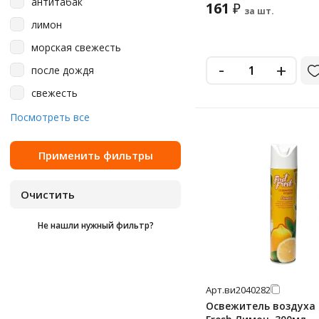
антитабак
161
₽
за шт.
лимон
морская свежесть
-
+
после дождя
свежесть
цветы
Посмотреть все
цитрус
Не нашли нужный фильтр?
Арт.
ви2040282
Освежитель воздуха F