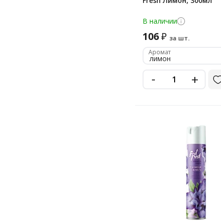
Fresh Лимон, 300мл
В наличии
106
₽
за шт.
Аромат
лимон
-
+