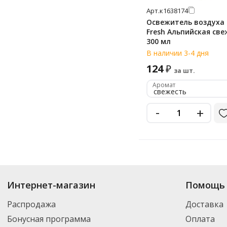
Арт.
к1638174
Освежитель воздуха F
Fresh Альпийская све
300 мл
В наличии 3-4 дня
124
₽
за шт.
Аромат
свежесть
-
+
Купить
First Fresh
по цене от 84.68
₽
до 161
₽
. В ассортименте интернет
Интернет-магазин
Помощь 
выбрать нужный товар и добавить его в корзину для дальнейшего оформ
транспортной компанией DPD. Для постоянных клиентов - скидка, мини
Распродажа
Доставка
Бонусная программа
Оплата