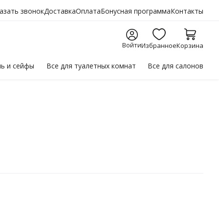
азать звонок
Доставка
Оплата
Бонусная программа
Контакты
Войти
Избранное
Корзина
ль
и сейфы
Все для
туалетных комнат
Все для
салонов