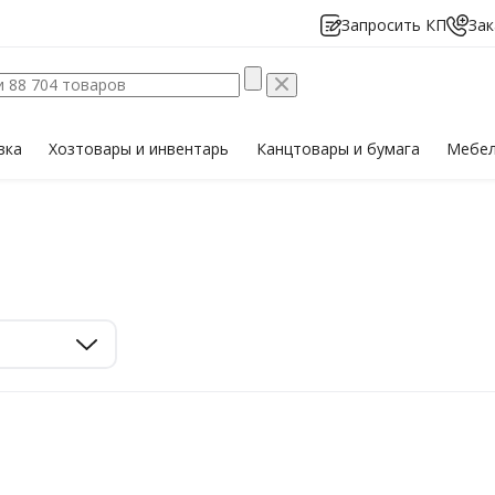
Запросить КП
Зак
вка
Хозтовары
и инвентарь
Канцтовары
и бумага
Мебе