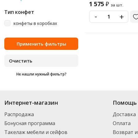
1 575
₽
за шт.
Тип конфет
-
+
конфеты в коробках
Не нашли нужный фильтр?
Купить
Ferrero
по цене от 649
₽
до 4 022
₽
. В ассортименте интернет-ма
Интернет-магазин
Помощь 
выбрать нужный товар и добавить его в корзину для дальнейшего оформ
транспортной компанией DPD. Для постоянных клиентов - скидка, мини
Распродажа
Доставка
Бонусная программа
Оплата
Такелаж мебели и сейфов
Возврат и