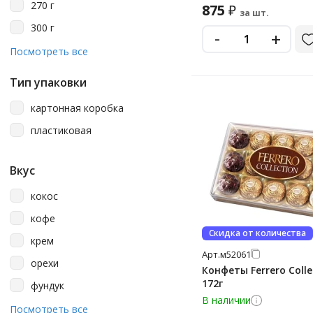
270 г
875
₽
за шт.
300 г
-
+
347 г
Посмотреть все
75 г
Тип упаковки
картонная коробка
пластиковая
Вкус
кокос
кофе
Скидка от количества
крем
Арт.
м52061
орехи
Конфеты Ferrero Colle
172г
фундук
В наличии
шоколад
Посмотреть все