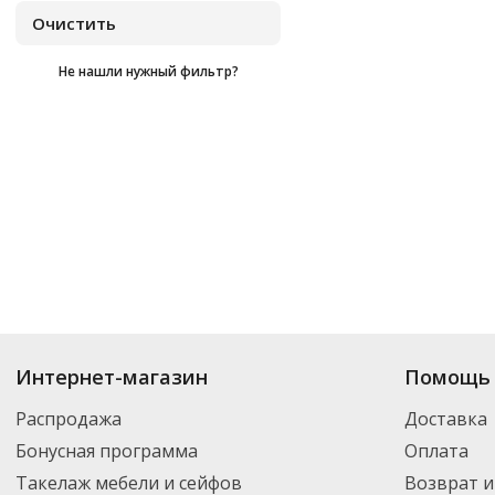
Не нашли нужный фильтр?
Купить
Feletti
по цене от
₽
до
₽
. В ассортименте интернет-магазина «
Интернет-магазин
Помощь 
нужный товар и добавить его в корзину для дальнейшего оформления за
транспортной компанией DPD. Для постоянных клиентов - скидка, мини
Распродажа
Доставка
Бонусная программа
Оплата
Такелаж мебели и сейфов
Возврат и