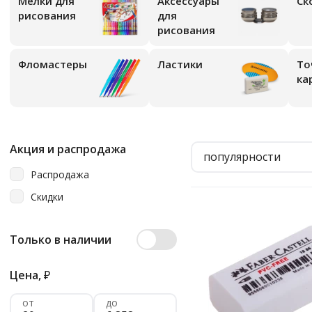
Мелки для
Аксессуары
Ск
рисования
для
рисования
Фломастеры
Ластики
То
ка
Акция и распродажа
популярности
Распродажа
Скидки
Только в наличии
Цена,
₽
от
до