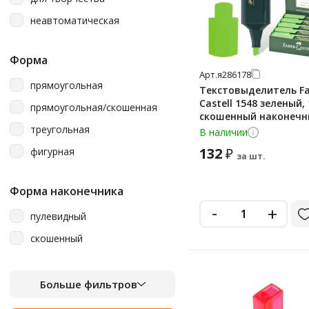
неавтоматическая
Форма
Арт.
я286178
прямоугольная
Текстовыделитель Fa
Castell 1548 зеленый,
прямоугольная/скошенная
скошенный наконечн
треугольная
154863
В наличии
132
фигурная
₽
за шт.
Форма наконечника
-
+
пулевидный
скошенный
Больше фильтров