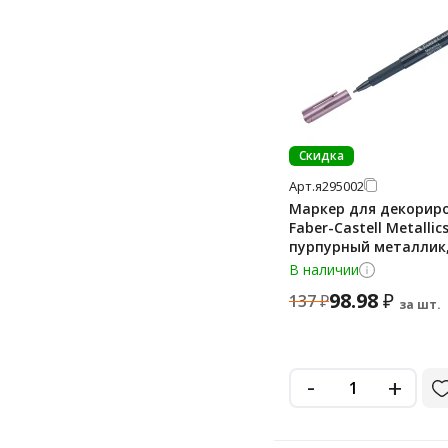
Скидка
Арт.
я295002
Маркер для декорир
Faber-Castell Metallic
пурпурный металлик
пулевидный, 1.5мм
В наличии
98.98
₽
137
₽
за шт.
-
+