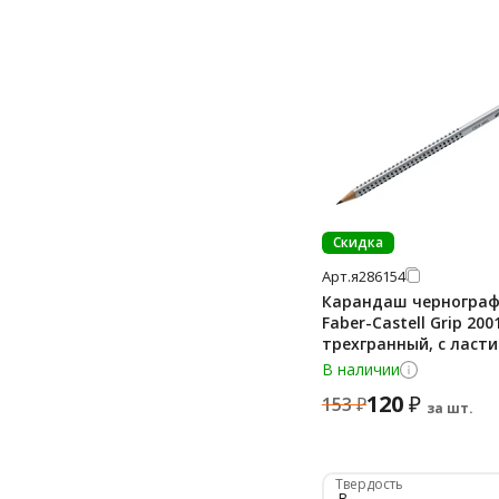
Скидка
Арт.
я286154
Карандаш черногра
Faber-Castell Grip 2001
трехгранный, с ласти
117201
В наличии
120
₽
153
₽
за шт.
Твердость
B