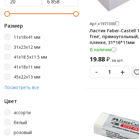
Арт.
х1971300
Размер
Ластик Faber-Castell 
free', прямоугольный,
11х18х41 мм
пленке, 31*16*11мм
31х23х12 мм
В наличии
41х18.5х11.5 мм
19.88
₽
за шт.
41х18х11 мм
-
+
45х22х13 мм
54х25х13 мм
Посмотреть все
56х20х7 мм
Цвет
62х21.5х11.5 мм
ассорти
62х21.8х11.5 мм
белый
63х22х11 мм
розовый
83х12.6х12.3 мм