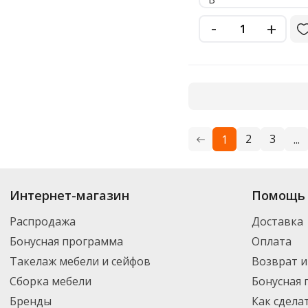
-
+
2
3
1
...
Купить
Faber-Castell
по цене от 19.88
₽
до 6 858
₽
. В ассортименте инте
Интернет-магазин
Помощь 
можете выбрать нужный товар и добавить его в корзину для дальнейшег
партнерской транспортной компанией DPD. Для постоянных клиентов -
Распродажа
Доставка
Бонусная программа
Оплата
Такелаж мебели и сейфов
Возврат и
Сборка мебели
Бонусная
Бренды
Как сдела