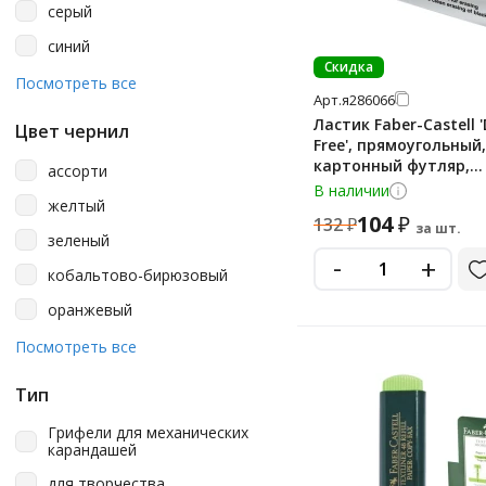
серый
90х15х15 мм
синий
Скидка
синий/красный
Посмотреть все
Арт.
я286066
черный
Ластик Faber-Castell 
Цвет чернил
Free', прямоугольный,
картонный футляр,
ассорти
62*21,5*11,5мм
В наличии
желтый
104
₽
132
₽
за шт.
зеленый
-
+
кобальтово-бирюзовый
оранжевый
пурпурный
Посмотреть все
розовый
Тип
синий
Грифели для механических
черный
карандашей
для творчества