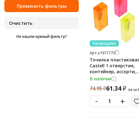
Не нашли нужный фильтр?
Распродажа
Арт.
х1971773
Точилка пластиковая
Castell 1 отверстие,
контейнер, ассорти,
флуоресцентные цве
В наличии
61.34
₽
74.95
₽
за шт
-
+