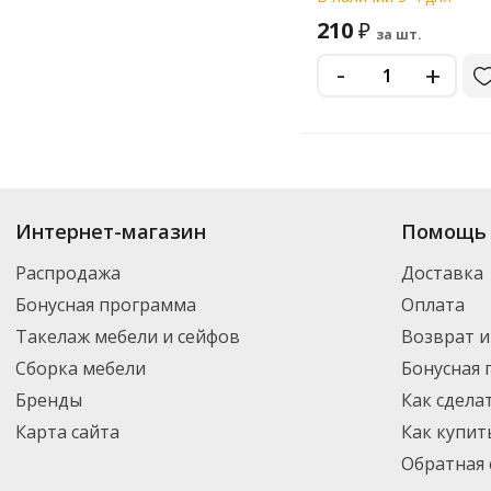
210
₽
за шт.
-
+
Купить
Exegate
по цене от 73.10
₽
до 904
₽
. В ассортименте интернет-м
Интернет-магазин
Помощь 
выбрать нужный товар и добавить его в корзину для дальнейшего оформ
транспортной компанией DPD. Для постоянных клиентов - скидка, мини
Распродажа
Доставка
Бонусная программа
Оплата
Такелаж мебели и сейфов
Возврат и
Сборка мебели
Бонусная
Бренды
Как сдела
Карта сайта
Как купит
Обратная 