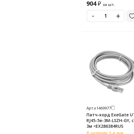
904
₽
за шт.
-
+
Арт.
к1469977
Патч-корд ExeGate U
RJ45-5e-3M-LSZH-GY, c
3м <EX286384RUS
В наличии 3-4 дня