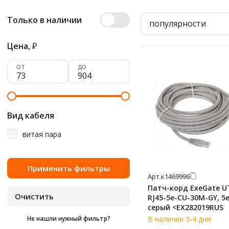
Только в наличии
популярности
Цена,
₽
от
до
Вид кабеля
витая пара
Арт.
к1469996
Патч-корд ExeGate U
RJ45-5e-CU-30M-GY, 5e
серый <EX282019RUS
Не нашли нужный фильтр?
В наличии 3-4 дня