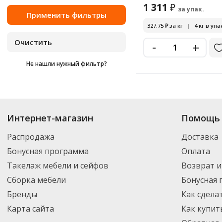
1 311
₽
за упак.
327.75
₽
за кг
|
4 кг в упа
-
+
Не нашли нужный фильтр?
Купить
Ешкина Коровка
по цене от 1 311
₽
до 1 311
₽
. В ассортименте и
Интернет-магазин
Помощь 
можете выбрать нужный товар и добавить его в корзину для дальнейшег
партнерской транспортной компанией DPD. Для постоянных клиентов -
Распродажа
Доставка
Бонусная программа
Оплата
Такелаж мебели и сейфов
Возврат и
Сборка мебели
Бонусная
Бренды
Как сдела
Карта сайта
Как купит