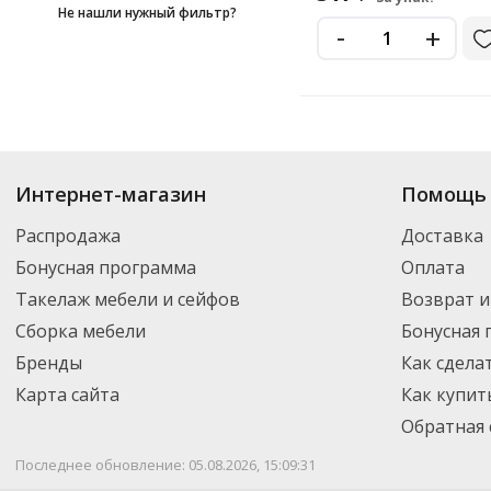
Не нашли нужный фильтр?
-
+
Купить
Ergolux
по цене от 317
₽
до 899
₽
. В ассортименте интернет-маг
Интернет-магазин
Помощь 
выбрать нужный товар и добавить его в корзину для дальнейшего оформ
транспортной компанией DPD. Для постоянных клиентов - скидка, мини
Распродажа
Доставка
Бонусная программа
Оплата
Такелаж мебели и сейфов
Возврат и
Сборка мебели
Бонусная
Бренды
Как сдела
Карта сайта
Как купит
Обратная 
Последнее обновление: 05.08.2026, 15:09:31