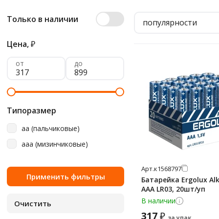
Только в наличии
популярности
Цена,
₽
от
до
Типоразмер
aa (пальчиковые)
aaa (мизинчиковые)
Арт.
к1568797
Батарейка Ergolux Alk
AAA LR03, 20шт/уп
В наличии
317
₽
за упак.