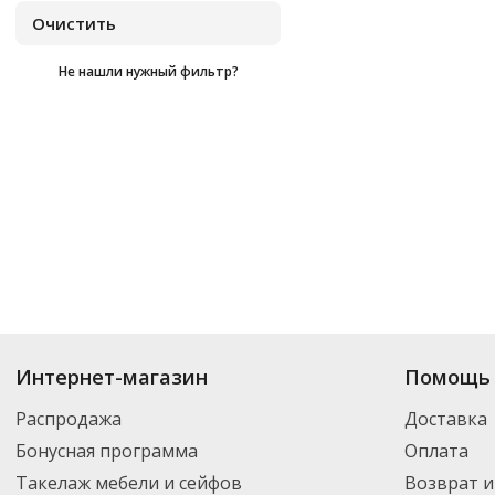
Не нашли нужный фильтр?
Купить
Ergolife
по цене от
₽
до
₽
. В ассортименте интернет-магазина 
Интернет-магазин
Помощь 
нужный товар и добавить его в корзину для дальнейшего оформления за
транспортной компанией DPD. Для постоянных клиентов - скидка, мини
Распродажа
Доставка
Бонусная программа
Оплата
Такелаж мебели и сейфов
Возврат и