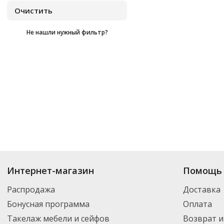
Не нашли нужный фильтр?
Купить
Ecosoda
по цене от
₽
до
₽
. В ассортименте интернет-магазина
Интернет-магазин
Помощь 
нужный товар и добавить его в корзину для дальнейшего оформления за
транспортной компанией DPD. Для постоянных клиентов - скидка, мини
Распродажа
Доставка
Бонусная программа
Оплата
Такелаж мебели и сейфов
Возврат и