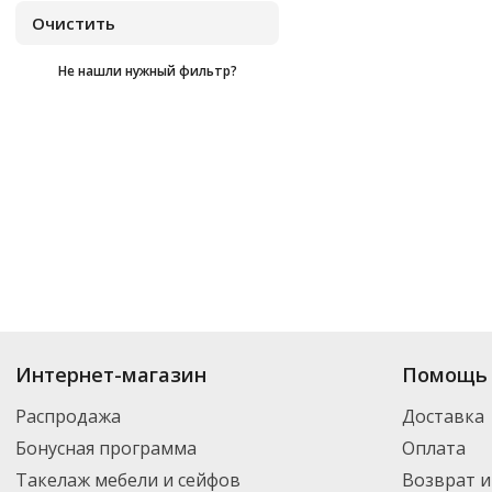
Не нашли нужный фильтр?
Купить
Eaton
по цене от
₽
до
₽
. В ассортименте интернет-магазина «
Интернет-магазин
Помощь 
нужный товар и добавить его в корзину для дальнейшего оформления за
транспортной компанией DPD. Для постоянных клиентов - скидка, мини
Распродажа
Доставка
Бонусная программа
Оплата
Такелаж мебели и сейфов
Возврат и