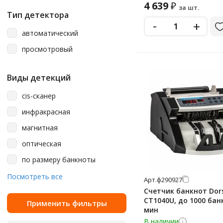
4 639
₽
за шт.
Тип детектора
-
+
автоматический
просмотровый
Виды детекций
cis-сканер
инфракрасная
магнитная
оптическая
по размеру банкноты
уф-детекция
Посмотреть все
Арт.
ф290927
Счетчик банкнот Dor
СT1040U, до 1000 бан
мин
В наличии