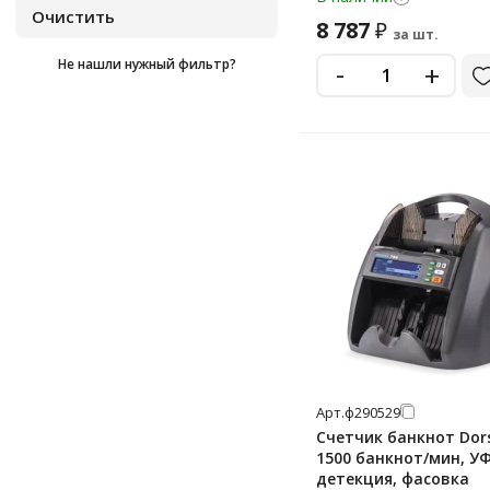
8 787
₽
за шт.
-
Не нашли нужный фильтр?
+
Арт.
ф290529
Счетчик банкнот Dors
1500 банкнот/мин, У
детекция, фасовка