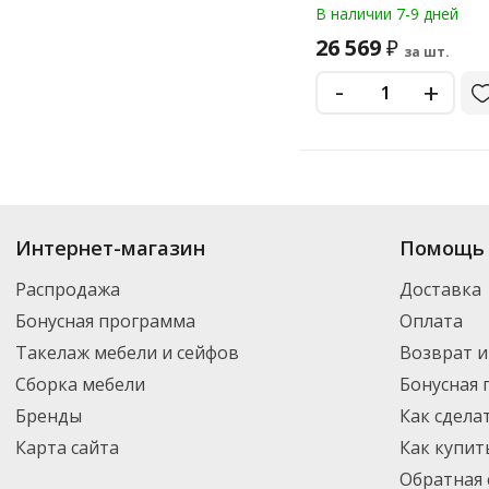
В наличии 7-9 дней
26 569
₽
за шт.
-
+
Купить
Dors
по цене от 2 844
₽
до 56 610
₽
. В ассортименте интернет-м
Интернет-магазин
Помощь 
выбрать нужный товар и добавить его в корзину для дальнейшего оформ
транспортной компанией DPD. Для постоянных клиентов - скидка, мини
Распродажа
Доставка
Бонусная программа
Оплата
Такелаж мебели и сейфов
Возврат и
Сборка мебели
Бонусная
Бренды
Как сдела
Карта сайта
Как купит
Обратная 