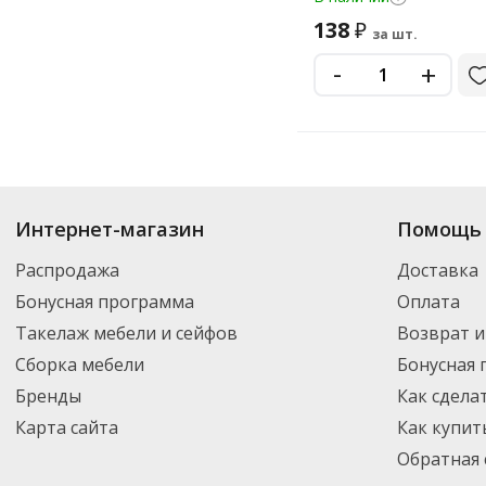
138
₽
за шт.
-
+
Купить
Домашняя Кухня
по цене от 56.59
₽
до 370
₽
. В ассортименте ин
Интернет-магазин
Помощь 
можете выбрать нужный товар и добавить его в корзину для дальнейшег
партнерской транспортной компанией DPD. Для постоянных клиентов -
Распродажа
Доставка
Бонусная программа
Оплата
Такелаж мебели и сейфов
Возврат и
Сборка мебели
Бонусная
Бренды
Как сдела
Карта сайта
Как купит
Обратная 