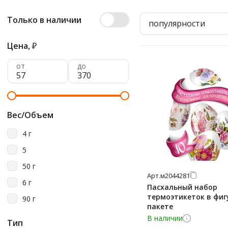
Только в наличии
популярности
Цена,
₽
от
до
Вес/Объем
4 г
5
50 г
Арт.
м2044281
6 г
Пасхальный набор
термоэтикеток в фи
90 г
пакете
В наличии
Тип