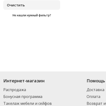
Не нашли нужный фильтр?
Купить
Digis
по цене от
₽
до
₽
. В ассортименте интернет-магазина «О
Интернет-магазин
Помощь 
товар и добавить его в корзину для дальнейшего оформления заказа. Д
компанией DPD. Для постоянных клиентов - скидка, минимальный заказ
Распродажа
Доставка
Бонусная программа
Оплата
Такелаж мебели и сейфов
Возврат и