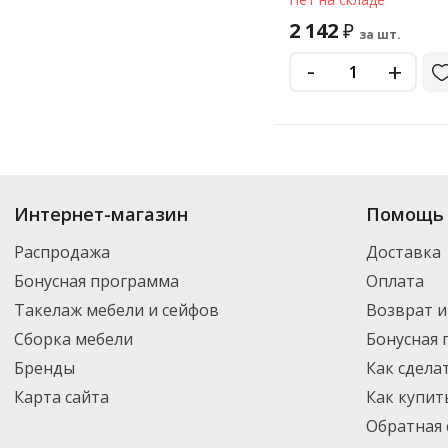
королевство', 01817
2 142
₽
за шт.
-
+
Купить
Десятое Королевство
по цене от 154
₽
до 2 142
₽
. В ассортимент
Интернет-магазин
Помощь 
Вы можете выбрать нужный товар и добавить его в корзину для дальней
партнерской транспортной компанией DPD. Для постоянных клиентов -
Распродажа
Доставка
Бонусная программа
Оплата
Такелаж мебели и сейфов
Возврат и
Сборка мебели
Бонусная
Бренды
Как сдела
Карта сайта
Как купит
Обратная 