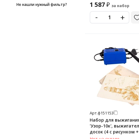
1 587
₽
Не нашли нужный фильтр?
за набор
-
+
Арт.
ф151153
Набор для выжигани
'Узор-10к', выжигател
досок (4 с рисунком +
чистых), 15x21 см, 'Д
Нет на складе