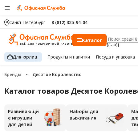
Санкт-Петербург
8 (812) 325-94-04
Каталог
{{tab}}
Для юрлиц
Продукты
и напитки
Посуда
и упаковка
Бренды
Десятое Королевство
Каталог товаров Десятое Короле
Развивающи
Наборы для
Ма
е игрушки
выжигания
дл
для детей
тв