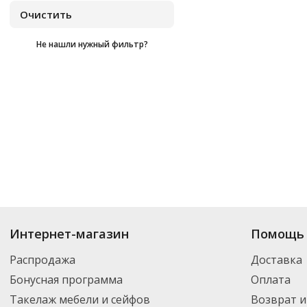
Не нашли нужный фильтр?
Купить
Dec Prof
по цене от
₽
до
₽
. В ассортименте интернет-магазина
Интернет-магазин
Помощь 
нужный товар и добавить его в корзину для дальнейшего оформления за
транспортной компанией DPD. Для постоянных клиентов - скидка, мини
Распродажа
Доставка
Бонусная программа
Оплата
Такелаж мебели и сейфов
Возврат и