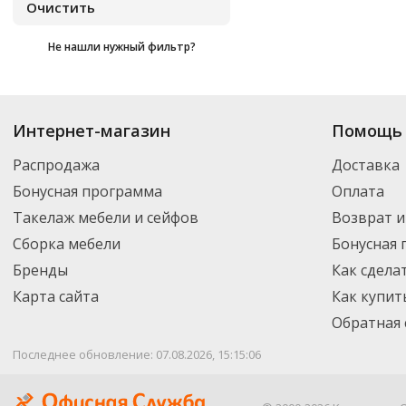
Не нашли нужный фильтр?
Купить
Дебют
по цене от 2 938
₽
до 3 978
₽
. В ассортименте интернет-м
Интернет-магазин
Помощь 
выбрать нужный товар и добавить его в корзину для дальнейшего оформ
транспортной компанией DPD. Для постоянных клиентов - скидка, мини
Распродажа
Доставка
Бонусная программа
Оплата
Такелаж мебели и сейфов
Возврат и
Сборка мебели
Бонусная
Бренды
Как сдела
Карта сайта
Как купит
Обратная 
Последнее обновление: 07.08.2026, 15:15:06