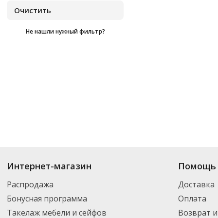
Не нашли нужный фильтр?
Купить
Data Copy
по цене от
₽
до
₽
. В ассортименте интернет-магази
Интернет-магазин
Помощь 
нужный товар и добавить его в корзину для дальнейшего оформления за
транспортной компанией DPD. Для постоянных клиентов - скидка, мини
Распродажа
Доставка
Бонусная программа
Оплата
Такелаж мебели и сейфов
Возврат и